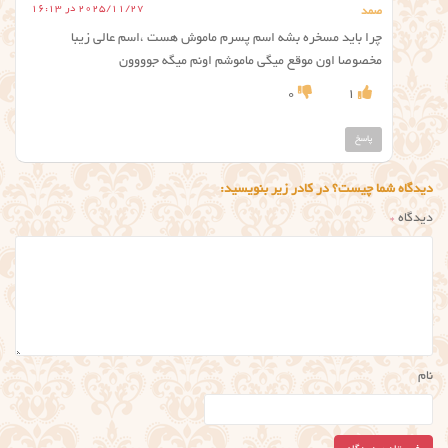
2025/11/27 در 16:13
صمد
چرا باید مسخره بشه اسم پسرم ماموش هست ،اسم عالی زیبا
مخصوصا اون موقع میگی ماموشم اونم میگه جوووون
0
1
پاسخ
دیدگاه شما چیست؟ در کادر زیر بنویسید:
دیدگاه
*
نام