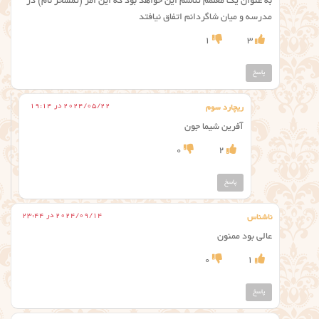
به عنوان یک معلمم تلاشم این خواهد بود که این امر (تمسخر نام) در
مدرسه و میان شاگردانم اتفاق نیافتد
1
3
پاسخ
2024/05/22 در 19:14
ریچارد سوم
آفرین شیما جون
0
2
پاسخ
2024/09/14 در 23:44
ناشناس
عالی بود ممنون
0
1
پاسخ