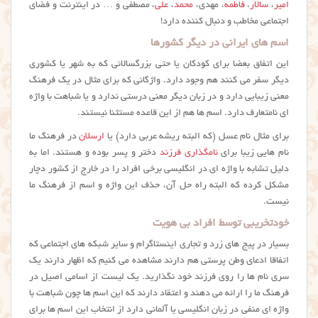
امیر
،
سالار
،
فاطمه
، مهدی،
محمد
،
علی
، مصطفی و … در اینترنت و فضای
اجتماعی مخاطب و دنبال کننده دارد!
اسم های ایرانی در دیگر کشورها
این اتفاق بعضا برای کودکان یا حتی بزرگسالانی که به شهر یا کشوری
دیگر سفر می کنند هم وجود دارد. واژگانی که برای مثال در یک فرهنگ
معنی زیبایی دارد و در زبان دیگر معنی درستی ندارد و یا شباهت با واژه
ای نامتعارف دارد. اسم ها هم از این قاعده مستثنا نیستند.
برای مثال نام عسل (که البته ریشه عربی دارد) یا
ارسلان
در فرهنگ ما
نام هایی زیبا برای
نامگذاری فرزند
دختر و پسر بوده و هستند. اما به
دلیل تشابه با واژه ای در انگلیسی برخی افراد را در خارج از کشور دچار
مشکل کرده که البته راه حل آن، حذف این واژه و اسم از فرهنگ ما
نیست.
خودتخریبی توسط افراد بی هویت
بسیار در پیج های زرد و تجاری اینستاگرام و سایر شبکه های اجتماعی که
اتفاقا ادعای وطن پرستی هم دارند مشاهده می کنیم که اظهار دارند یک
سری نام ها را روی فرزند خود نگذارید. یک لیست از اسامی اصیل در
فرهنگ ما را ارائه می دهند و اعتقاد دارند که این اسم ها چون شباهت با
واژه ای منفی در زبان انگلیسی یا آلمانی دارد از انتخاب این اسم ها برای