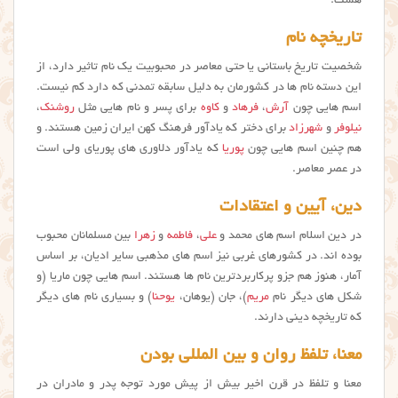
هست:
تاریخچه نام
شخصیت تاریخ باستانی یا حتی معاصر در محبوبیت یک نام تاثیر دارد، از
این دسته نام ها در کشورمان به دلیل سابقه تمدنی که دارد کم نیست.
اسم هایی چون
آرش
،
فرهاد
و
کاوه
برای پسر و نام هایی مثل
روشنک
،
نیلوفر
و
شهرزاد
برای دختر که یادآور فرهنگ کهن ایران زمین هستند. و
هم چنین اسم هایی چون
پوریا
که یادآور دلاوری های پوریای ولی است
در عصر معاصر.
دین، آیین و اعتقادات
در دین اسلام اسم های محمد و
علی
،
فاطمه
و
زهرا
بین مسلمانان محبوب
بوده اند. در کشورهای غربی نیز اسم های مذهبی سایر ادیان، بر اساس
آمار، هنوز هم جزو پرکاربردترین نام ها هستند. اسم هایی چون ماریا (و
شکل های دیگر نام
مریم
)، جان (یوهان،
یوحنا
) و بسیاری نام های دیگر
که تاریخچه دینی دارند.
معنا، تلفظ روان و بین المللی بودن
معنا و تلفظ در قرن اخیر بیش از پیش مورد توجه پدر و مادران در