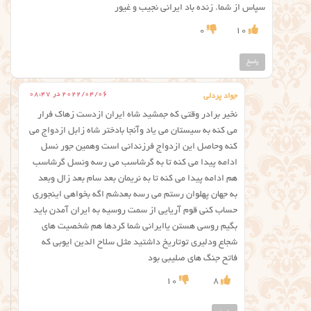
سپاس از شما. زنده باد ایرانی نجیب و غیور
0
10
پاسخ
2022/04/06 در 08:47
جواد پردلی
نخیر برادر وقتی که جمشید شاه ایران ازدست زهاک فرار
می کنه به سیستان می یاد وآنجا بادختر شاه زابل ازدواج می
کنه وحاصل این ازدواج فرزندانی است وهمین جور نسل
ادامه پیدا می کنه تا به گرشاسب می رسه ونسل گرشاسب
هم ادامه پیدا می کنه تا به نریمان بعد سام بعد زال وبعد
به جهان پهلوان رستم می رسه بعدشم اگه بخواهی اینجوری
حساب کنی قوم آریایی از سمت روسیه به ایران آمدن باید
بگیم روسی هستن یاایرانی شما کردها هم شخصیت های
شجاع ودلیری توتاریخ داشتید مثل سلاح الدین ایوبی که
فاتح جنگ های صلیبی بود
10
8