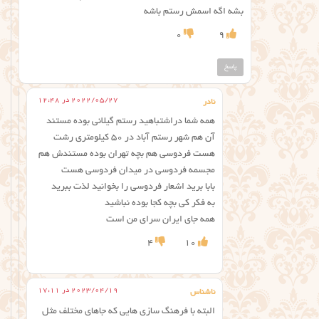
بشه اگه اسمش رستم باشه
0
9
پاسخ
2022/05/27 در 12:48
نادر
همه شما دراشتباهید رستم گیلانی بوده مستند
آن هم شهر رستم آباد در ۵۰ کیلومتری رشت
هست فردوسی هم بچه تهران بوده مستندش هم
مجسمه فردوسی در میدان فردوسی هست
بابا برید اشعار فردوسی را بخوانید لذت ببرید
به فکر کی بچه کجا بوده نباشید
همه جای ایران سرای من است
4
10
2023/04/19 در 17:11
ناشناس
البته با فرهنگ سازی هایی که جاهای مختلف مثل