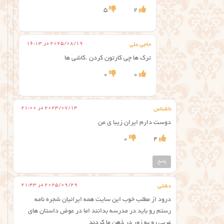
5
2
2025/08/19 در 16:13
حاجی علی
ترک ها چی کارتون کردن .کاشی ها
0
0
2023/07/14 در 21:00
ناشناس
دوست دارم ایران زیبا ی من
0
4
پاسخ
2025/09/29 در 21:43
دشتی
درود از مطلب خوب این سایت همه ایرانیان شجره نامه
رستم رو باید در مدرسه بدانند اما در عوض داستان های
عربی رو به زور در ذهن ما کردند