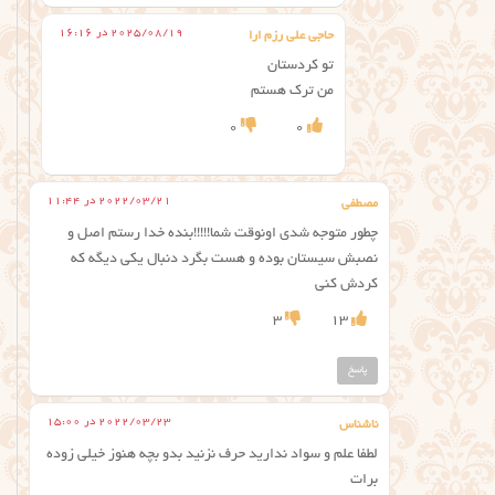
2025/08/19 در 16:16
حاجی علی رزم ارا
تو کردستان
من ترک هستم
0
0
2022/03/21 در 11:44
مصطفی
چطور متوجه شدی اونوقت شما!!!!!بنده خدا رستم اصل و
نصبش سیستان بوده و هست بگرد دنبال یکی دیگه که
کردش کنی
3
13
پاسخ
2022/03/23 در 15:00
ناشناس
لطفا علم و سواد ندارید حرف نزنید بدو بچه هنوز خیلی زوده
برات