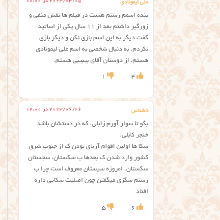
2023/04/05 در 00:00
علی لیمونادی
بنده اسمم رستم هست در فیلم ها نقش منفی و
زورگیر داشتم بعد از ۱۱ سال یکی از اساتید
گفت دیگر به این اسم بازی نکن و دیگر بازی
نکردم. به دنبال شخصی به اسم علی لیمونادی
هستم. از دوستان آقای بیبیبی هستم.
1
4
2023/06/26 در 02:00
ناشناس
بگو تا سوار آورم زابلی. که در دستشان باشد
خنجر کابلی.
سکا ها اولین اقوام آریای بودن ک از جنوب شرق
کشور وارد شدن ک بعدها ب سکستان، سجستان
سگستان، امروزه سیستان معروف است چرا ب
رستم سگزی میگفتن چون اصلیت سکایی داره
افتاد
5
6