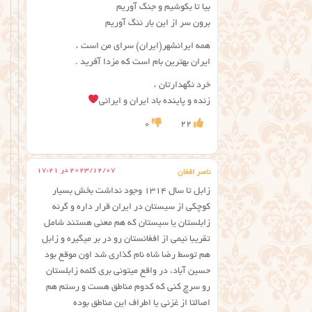
بیا تا بکوشیم و جنگ آوریم
برون سر از این بار ننگ آوریم
همه ایرانشهر(ایران) سرای من است ،
ایران بهترین بام است که مزدا آفرید .
خرد نگهدارتان ،
زنده و پاینده باد ایران و ایرانی
0
22
2023/12/07 در 17:21
ناصر افغان
زابل تا سال ۱۳۱۴ وجود نداشت بخش بسیار
کوچکی از سیستان در ایران قرار داره و گرنه
زابلستان یا سیستان که هم معنی هستند شامل
تقریبا نیمی از افغانستان رو در بر میگیره و زابل
هم توسط رضا شاه نام گذاری شد اون موقع بود
حسین آباد، در واقع میتونی بری کلمه زابلستان
رو سرچ کنی که کدوم مناطق هست و رستم هم
اصالتا از غزنی یا اطراف این مناطق بوده