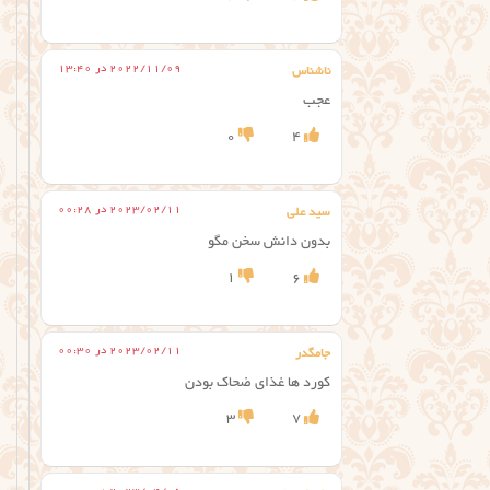
2022/11/09 در 13:40
ناشناس
عجب
0
4
2023/02/11 در 00:28
سید علی
بدون دانش سخن مگو
1
6
2023/02/11 در 00:30
جامگدر
کورد ها غذای ضحاک بودن
3
7