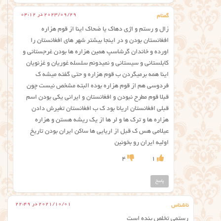
2023/09/29 در 04:12
گمنام
زال و رستم و اژی دهاک یا ضحاک اینا از قوم هزاره
افغانستان بودن و در اینجا بیشتر شهر های افغانستان را
اورده و خاندان گرشاسپ همین هزاره ها بودن غرجستانی و
کابلستانی و سیستانی و نمیدونم سلسله غوریان و غزنویان
اینا همه برمیگردن ب قوم هزاره و حتی گفته میشه ک
فردوسی هم از قوم هزاره بوده البته مشخص نیست چون
قبلا قوم مطرح نبودن و افغانستان و ایرانی یکی بودن اسم
قبلی افغانستان اریانا بود ک ب افغانستان تغیرش دادن
هزاره ها و ترک ها و لر ها از یک ریشه هستن و هزاره
عیلامی هس ک قبل از اریایی ها ساکن ایران بودن تاریخ
اولیه ایران رو بخونین
4
1
پاسخ
2021/10/01 در 22:49
ناشناس
رستمی تخلص بنده است