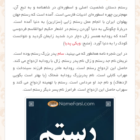
رستم دستان شخصیت اصلی و اسطوره‌ای در شاهنامه و به تبع آن،
مهم‌ترین چهره اسطوره‌ای ادبیات فارسی است. آمده است که رستم جهان
پهلوان ایران با انجام عمل رستم زایی (سزارین) به دنیا آمده است.
دربارهٔ چگونگی به دنیا آوردن رستم در اشعار حکیم ابوالقاسم فردوسی
آمده که رودابه همسر زال دچار درد شدید زایمان گردید و نتوانست
کودک را به دنیا آورد. (منبع:
ویکی پدیا
)
در این شجره نامه همانطور که می بینید،
سام
پدر بزرگ رستم بوده است.
نریمان نام جد رستم و زال نام پدر رستم. زال با رودابه ازدواج می کند.
حاصل این ازدواج رستم است. رودابه مادر رستم فرزند سیندخت و
مهراب کابلی است. نام پدربزرگ رودابه ضحاک (یا بهتر است بگویی
اژدهاک) و نام جد او مرداس است. رستم با تهمینه ازدواج می کند و
سهراب حاصل این ازدواج است. فرامرز نام پسر دیگر رستم است.