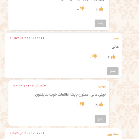
0
2
پاسخ
2021/04/11 در 01:57
امید
عالی
0
4
پاسخ
2021/12/31 در 22:08
مهدی
خیلی عالی .ممنون بابت اطلاعات خوب سایتتون
1
8
پاسخ
2021/08/26 در 13:36
سام پور