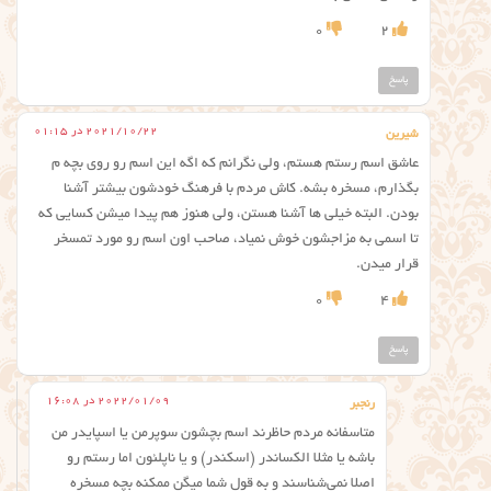
0
2
پاسخ
2021/10/22 در 01:15
شیرین
عاشق اسم رستم هستم، ولی نگرانم که اگه این اسم رو روی بچه م
بگذارم، مسخره بشه. کاش مردم با فرهنگ خودشون بیشتر آشنا
بودن. البته خیلی ها آشنا هستن، ولی هنوز هم پیدا میشن کسایی که
تا اسمی به مزاجشون خوش نمیاد، صاحب اون اسم رو مورد تمسخر
قرار میدن.
0
4
پاسخ
2022/01/09 در 16:08
رنجبر
متاسفانه مردم حاظرند اسم بچشون سوپرمن یا اسپایدر من
باشه یا مثلا الکساندر (اسکندر) و یا ناپلئون اما رستم رو
اصلا نمی‌شناسند و به قول شما میگن ممکنه بچه مسخره