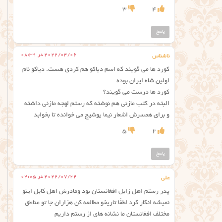
3
4
پاسخ
2022/04/06 در 08:39
ناشناس
کورد ها می گویند که اسم دیاکو هم کردی هست. دیاکو نام
اولین شاه ایران بوده
کورد ها درست می گویند؟
البته در کتب مازنی هم نوشته که رستم لهجه مازنی داشته
و برای همسرش اشعار نیما یوشیج می خوانده تا بخوابد
5
2
پاسخ
2022/07/22 در 04:05
علي
پدر رستم اهل زابل افغانستان بود ومادرش اهل كابل اينو
نميشه انكار كرد لطفًا تاريخو مطالعه كن هزاران جا تو مناطق
مختلف افغانستان ما نشانه هاي از رستم داريم