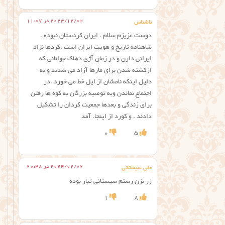
2023/12/02 در 11:07
ناشناس
دوست عزیزم سلام . ایران کردستان نبوده .
شاهنامه تاریخ و هویت ایران است .کردها نژاد
‌ایرانی دارن و در زمان آژی دهاک جوانانی که
ازکشته شدن برای مارها آزاد می شدند و به
دلیل اینکه نامشان از ایل خط می خورد .در
اجتماع نماندن وبه توصیه بزرگان به کوه ها رفتن
برای زندگی و بعدها جمعیت کردان را تشکیل
دادند . و کورد از اینجا. آمد
0
5
2024/02/02 در 20:48
علی سیستانی
زر نزن رستم سیستانی تبار بوده
1
8