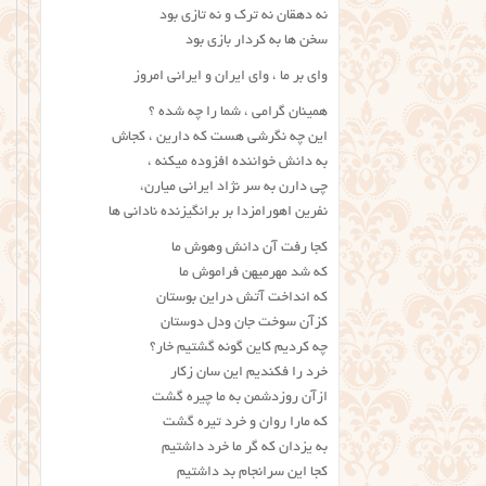
نه دهقان نه ترک و نه تازی بود
سخن ها به کردار بازی بود
وای بر ما ، وای ایران و ایرانی امروز
همینان گرامی ، شما را چه شده ؟
این چه نگرشی هست که دارین ، کجاش
به دانش خواننده افزوده میکنه ،
چی دارن به سر نژاد ایرانی میارن،
نفرین اهورامزدا بر برانگیزنده نادانی ها
کجا رفت آن دانش وهوش ما
که شد مهرمیهن فراموش ما
که انداخت آتش دراین بوستان
کزآن سوخت جان ودل دوستان
چه کردیم کاین گونه گشتیم خار؟
خرد را فکندیم این سان زکار
ازآن روزدشمن به ما چیره گشت
که مارا روان و خرد تیره گشت
به یزدان که گر ما خرد داشتیم
کجا این سرانجام بد داشتیم