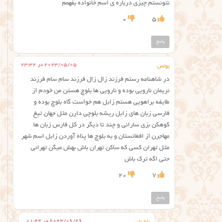
نتونستم چیزی درباره ی اسم خانواده بفهمم
0
5
پاسخ
2023/05/05 در 23:32
یونس
در شاهنامه رستم فرزند زال زال فرزند سام سام فرزند
نریمان نارویی بوده و نارویی ها بلوچ هستن من خودم از
طایفه براهویی هستم زابل هم خواست گاه بلوچ بوده و
فارسی زبان های زابل ریشه بلوچی دارن مثل جهان تیغ
کوهکن بزی سارانی و چند تا دیگر در کل فارس زبان ها
مهاجرن از افغانستان و به بلوچ ها پناه آوردن زابل اسم شهر
مثل تهران کسی که ساکن تهران باش بهش میگن تهرانی
حتی اگه ترک باش
20
7
پاسخ
2023/06/26 در 01:44