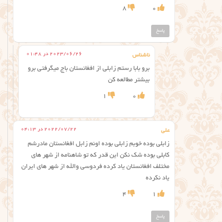
8
0
پاسخ
2023/06/26 در 01:48
ناشناس
برو بابا رستم زابلی از افغانستان باج میگرفتی برو
بیشتر مطالعه کن
1
0
2022/07/22 در 04:13
علي
زابلي بوده خوبم زابلي بوده اونم زابل افغانستان مادرشم
كابلي بوده شك نكن اين قدر كه تو شاهنامه از شهر هاي
مختلف افغانستان ياد كرده فردوسي والله از شهر هاي ايران
ياد نكرده
4
1
پاسخ