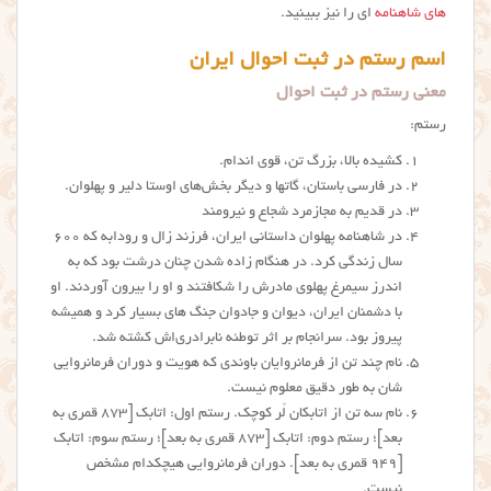
های شاهنامه
ای را نیز ببینید.
اسم رستم در ثبت احوال ایران
معنی رستم در ثبت احوال
رستم:
کشیده بالا، بزرگ تن، قوی اندام.
در فارسی باستان، گاتها و دیگر بخش‌های اوستا دلیر و پهلوان.
در قدیم به مجازمرد شجاع و نیرومند
در شاهنامه پهلوان داستانی ایران، فرزند زال و رودابه که ۶۰۰
سال زندگی کرد. در هنگام زاده شدن چنان درشت بود که به
اندرز سیمرغ پهلوی مادرش را شکافتند و او را بیرون آوردند. او
با دشمنان ایران، دیوان و جادوان جنگ های بسیار کرد و همیشه
پیروز بود. سرانجام بر اثر توطئه‌ نابرادری‌اش کشته شد.
نام چند تن از فرمانروایان باوندی که هویت و دوران فرمانروایی
شان به طور دقیق معلوم نیست.
نام سه تن از اتابکان لُر کوچک. رستم اول: اتابک [۸۷۳ قمری به
بعد]؛ رستم دوم: اتابک [۸۷۳ قمری به بعد]؛ رستم سوم: اتابک
[۹۴۹ قمری به بعد]. دوران فرمانروایی هیچکدام مشخص
نیست.