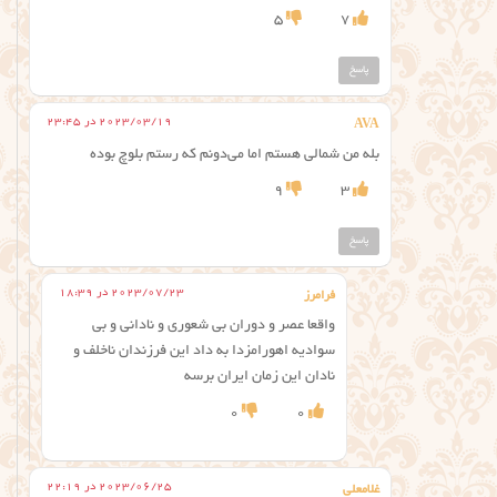
5
7
پاسخ
2023/03/19 در 23:45
AVA
بله من شمالی هستم اما می‌دونم که رستم بلوچ بوده
9
3
پاسخ
2023/07/23 در 18:39
فرامرز
واقعا عصر و دوران بی شعوری و نادانی و بی
سوادیه اهورامزدا به داد این فرزندان ناخلف و
نادان این زمان ایران برسه
0
0
2023/06/25 در 22:19
غلامعلی