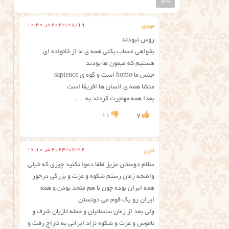
پاسخ
2022/08/19 در 10:40
مهدی
روس نبودند
بخواهی حساب بکنی همه ی ما از خانواده ای
هستیم که میمون ها بودند
جنس ما homo است و گوه ی sapience
منشا همه ی انسان ها افریقا است
بعدا همه مهاجرت کردند به ….
11
7
2023/07/22 در 16:10
کارن
سلام دوستان عزیز لطفا دعوا نکنید چیزی که خیلی
واضحه زمان رستم شکوه و عزت و بزرگی درخور
همه ایران بوده چون با هم متحد بودن و همه
ایران رو یک قوم می دونستن
ولی بعد از زمان ساسانیان و حمله تازیان شرف و
ناموس و عزت و شکوه نژاد ایرانی به تاراج رفت و