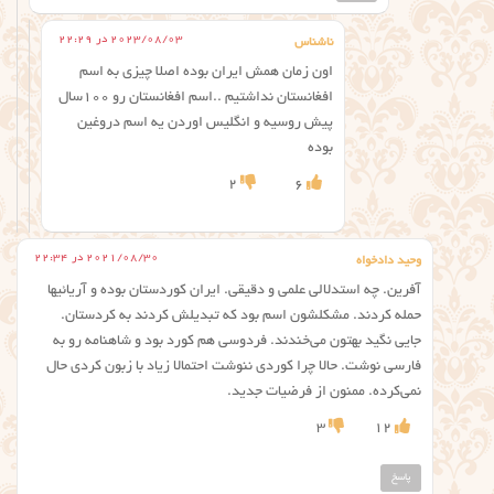
2023/08/03 در 22:29
ناشناس
اون زمان همش ایران بوده اصلا چیزی به اسم
افغانستان نداشتیم ..اسم افغانستان رو ۱۰۰سال
پیش روسیه و انگلیس اوردن یه اسم دروغین
بوده
2
6
2021/08/30 در 22:34
وحید دادخواه
آفرین. چه استدلالی علمی و دقیقی. ایران کوردستان بوده و آریائیها
حمله کردند. مشکلشون اسم بود که تبدیلش کردند به کردستان.
جایی نگید بهتون می‌خندند. فردوسی هم کورد بود و شاهنامه رو به
فارسی نوشت. حالا چرا کوردی ننوشت احتمالا زیاد با زبون کردی حال
نمی‌کرده. ممنون از فرضیات جدید.
3
12
پاسخ