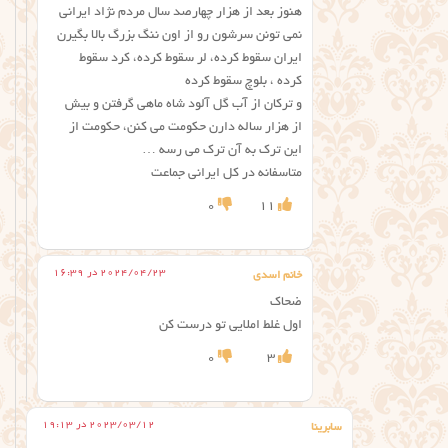
هنوز بعد از هزار چهارصد سال مردم نژاد ایرانی
نمی تونن سرشون رو از اون ننگ بزرگ بالا بگیرن
ایران سقوط کرده، لر سقوط کرده، کرد سقوط
کرده ، بلوچ سقوط کرده
و ترکان از آب گل آلود شاه ماهی گرفتن و بیش
از هزار ساله دارن حکومت می کنن، حکومت از
این ترک به آن ترک می رسه …
متاسفانه در کل ایرانی جماعت
0
11
2024/04/23 در 16:39
خانم اسدی
ضحاک
اول غلط املایی تو درست کن
0
3
2023/03/12 در 19:13
سابرینا