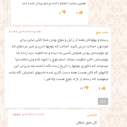
همین سایت انجام داده مردم بیدار شده اند.
0
1
2022/08/03 در 21:47
محمد بلوچ
رستم و پهلوانان همه از زابل و بلوچ بودن شما الکی نیاین برای
خودتون اصالت درس کنید اصالت که بلوچها دارن و شیر مردهای که
تو بلوچستان بودن هنوض کسی نه دیده و نه خاهید دید زنده باد
بلوچستان ؛الان حکومت میخاد اسم بلوچ را نابود کنه ولی تمام دنیا
میدونند که دلاوری بلوچها را تاریخ زنده نگه داشته بله عزیزان این
کتابهای که الان هست همه دست کاری شده نخسهای اصلیش اگه باشه
میفهمید که رستم از نژاد بلوچ هست ولا قیر ؛
12
7
پاسخ
2022/11/09 در 15:52
ناشناس
گل نخور شغال