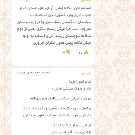
ناشناس
اشتباه نکن سکاها اولین آریای های هستن ک از
جنوب شرق وارد کشورشدن ک بعدها ب
سکستان، سگستان، سجستان، وا مروزه سیستان
معروف است چرا میگن رستم سگزی یعنی از قوم
سکا ها بلوچستان ریشه اش پاکستانه به اونها
میگن مگاها یعنی همون مکران امروزی
3
16
2023/06/30 در 10:07
ناشناس
بنام اهورامزدا
دانای بزرگ هستی بخش :
درود و سپاس نیک بر یکایک هم میهنانم
براستی این چکامه فردوسی بزرگ وصف الحال
نگرش و فرمایشات شماست ، منظور بد ندارم :
از ایران و از ترک و تازیان
نژادی پدید آید اندر میان