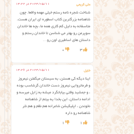
2024/05/11 در 14:22
علی کریمی
شناخت شجره نامه رستم خیلی مهمه واقعا. چون
شاهنامه بزرگترین کتاب اسطوره ای ایران هست.
متاسفانه به دلیل کم کاری همه ما، بچه ها خاندان
سوپرمن رو بهتر می شناسن تا خاندان رستم و
داستان های اساطیری اون رو…
0
3
2024/05/11 در 14:26
خلیل
اینا دیگه کی هستن، به سیستان میگفتن نیمروز
و فرمانروایی نیمروز دست خاندان گرشاسب بوده
، و جمشید وقتی بیابانگرد میشه به زابل میرسه و
ادامه داستان، این بخدا یه بیتم از شاهنامه
نخوندن ، اپلیکیشن شاعرانه هم نظم و هم نثر
شاهنامه رو داره
1
1