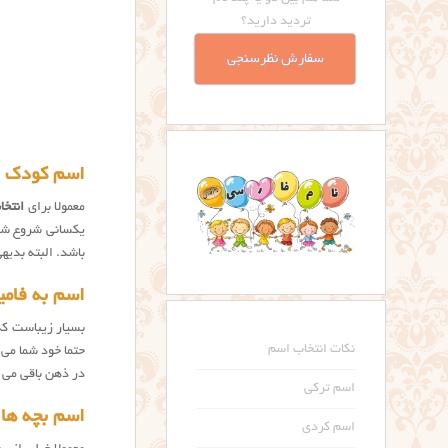
تردید دارید؟
سفارش نظرسنجی
اسم کودک به
معمولا برای
انتخا
یکسانی شروع شود
باشد. البته بدیه
اسم به فامی
بسیار زیباست که 
نکات انتخاب اسم
حتما خود شما می 
در ذهن باقی می م
اسم ترکی
اسم بچه ها 
اسم کردی