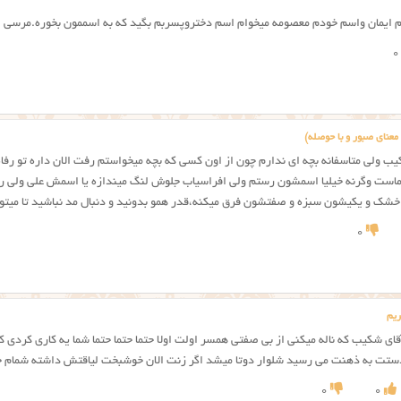
ایمان واسم خودم معصومه میخوام اسم دختروپسربم بگید که به اسممون بخوره.مرسی
0
عنای صبور و با حوصله)
ب ولی متاسفانه بچه ای ندارم چون از اون کسی که بچه میخواستم رفت الان داره تو رف
ست وگرنه خیلیا اسمشون رستم ولی افراسیاب جلوش لنگ میندازه یا اسمش علی ولی ر
شک و یکیشون سبزه و صفتشون فرق میکنه،قدر همو بدونید و دنبال مد نباشید تا میت
0
ریم
قای شکیب که ناله میکنی از بی صفتی همسر اولت اولا حتما حتما حتما شما یه کاری کردی که 
ستت به ذهنت می رسید شلوار دوتا میشد اگر زنت الان خوشبخت لیاقتش داشته شمام خ
0
0