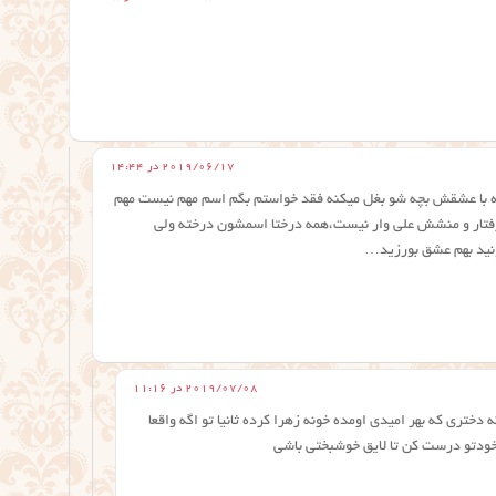
2019/06/17 در 14:44
اه با عشقش بچه شو بغل میکنه فقد خواستم بگم اسم مهم نیست مهم
فتار و منشش علی وار نیست،همه درختا اسمشون درخته ولی
ونید بهم عشق بورزید…
2019/07/08 در 11:16
دختری که بهر امیدی اومده خونه زهرا کرده ثانیا تو اگه واقعا
ودتو درست کن تا لایق خوشبختی باشی