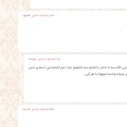
2019/01/14 در 15:36
2019/06/17 در 14:51
حتی اگه سه تا دختر داشتم سه تاشونو سارا میزاشتم،این اسم ی حس
میشه واسه حیوونا یا هرکی،..
2019/02/24 در 18:26