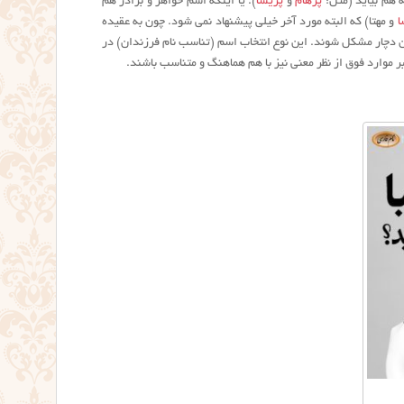
ه هم بیاید (مثل:
پرهام
و
پریسا
). یا اینکه اسم خواهر و برادر هم
ا
و مهتا) که البته مورد آخر خیلی پیشنهاد نمی شود. چون به عقیده
ن دچار مشکل شوند. این نوع انتخاب اسم (تناسب نام فرزندان) در
ر موارد فوق از نظر معنی نیز با هم هماهنگ و متناسب باشند.