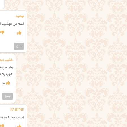
مهشید
اسم من مهشید اس
0
پاسخ
شکیب (به م
واسه پسر
خوب بم م
0
پاسخ
FAHIME
اسم دختر که به م