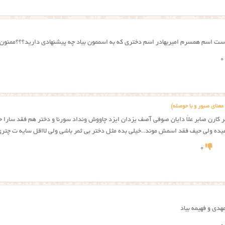
ت اسم همسرم امیربهادر اسم دختری که به اسممون بیاد چه پیشنهادی دارید؟؟؟ممنون
0
عنای صبور و با حوصله)
 کارن صابر علاُ دایان صوفی آصف یزدان ایزد چاووش ونداد سورنا و دختر هم فقد سارا 
یده ولی حیف فقد اسمش موند..خیلی بده مثل دختر بی ثمر باشی ولی لااقل سایه ت چتری 
0
هدی و فهیمه بیاد