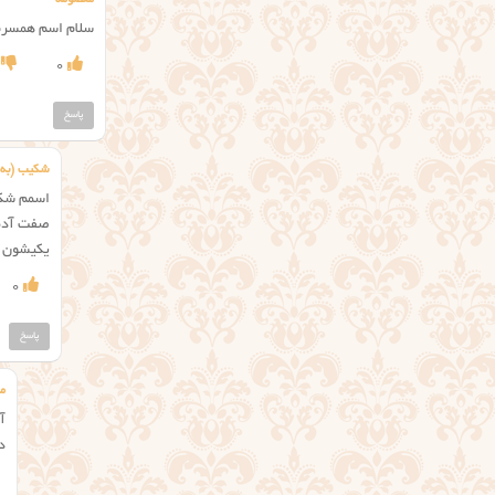
سلام اسم همسرم 
0
پاسخ
شکیب (به م
اسمم شکی
صفت آدما
یکیشون خ
0
پاسخ
م
آ
د