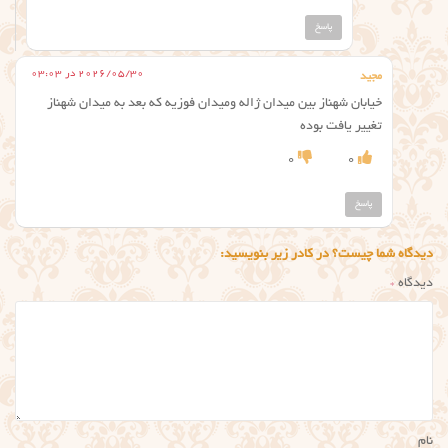
پاسخ
2026/05/30 در 03:03
مجید
خیابان شهناز بین میدان ژاله ومیدان فوزیه که بعد به میدان شهناز
تغییر یافت بوده
0
0
پاسخ
دیدگاه شما چیست؟ در کادر زیر بنویسید:
دیدگاه
*
نام