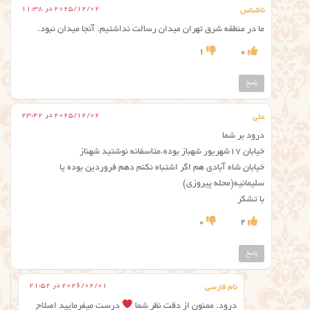
2025/12/02 در 11:38
ناشناس
ما در منطقه شرق تهران میدان رسالت نداشتیم. آنجا میدان نبود.
1
0
پاسخ
2025/12/02 در 23:42
علی
درود بر شما
خیابان ۱۷شهریور شهباز بوده،متاسفانه نوشتید شهناز
خیابان شاه آبادی هم اگر اشتباه نکنم دهم فروردین بوده یا
سلیمانیه(محله پیروزی)
با تشکر
0
2
پاسخ
2026/02/01 در 21:52
نام فارسی
درود. ممنون از دقت نظر شما
درست میفرمایید اصلاح