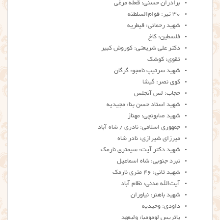
برادران حسنی: قعله مرغی
۳۰ تیر: قوام‌السلطنه
شهید رحمانی: قیطریه
فلسطین: کاخ
دکتر علی شریعتی: کوروش کبیر
تقوی: کوشک
شهید سرتیپ نامجو: گرگان
کوی نصر: گیشا
حجاب: لس آنجلس
شهید استاد حسن بنا: مجیدیه
شهید صابونچی: مهناز
جمهوری اسلامی: نادری / شاه آباد
میرزای شیرازی: نادر شاه
شهید دکتر آیت: سیمتری نارمک
نبرد جنوبی: شاه اسماعیل
شهید ثانی: ۴۶ متری نارمک
آیت‌الله مدنی: نظام آباد
شهید باهنر: نیاوران
داودی: وحیدیه
پاتریس لومومبا: ولیعهد