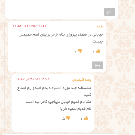
پاسخ
2025/10/12 در 00:54
طیب
خیابانی در منطقه پیروزی بنام خ حریرچیان اسم جدیدش
چیست
0
0
پاسخ
2025/12/06 در 13:35
پانته آکیقبادی
متاسفانه چند مورد اشتباه دیدم امیدوارم اصلاح
کنید
مثلا نام قدیم خیابان دیباجی: کامرانیه است
نام قدیم سمیه :ثریا
5
0