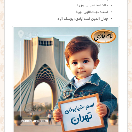
خالد اسلامبولی: وزرا
استاد نجات‌اللهی: ویلا
جمال الدین اسدآبادی: یوسف آباد