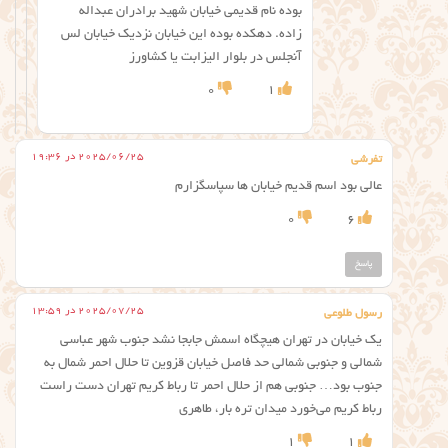
بوده نام قدیمی خیابان شهید برادران عبداله
زاده. دهکده بوده این خیابان نزدیک خیابان لس
آنجلس در بلوار الیزابت یا کشاورز
0
1
2025/06/25 در 19:36
تفرشی
عالی بود اسم قدیم خیابان ها سپاسگزارم
0
6
پاسخ
2025/07/25 در 13:59
رسول طلوعی
یک خیابان در تهران هیچگاه اسمش جابجا نشد جنوب شهر عباسی
شمالی و جنوبی شمالی حد فاصل خیابان قزوین تا حلال احمر شمال به
جنوب بود… جنوبی هم از حلال احمر تا رباط کریم تهران دست راست
رباط کریم می‌خورد میدان تره بار، طاهری
1
1