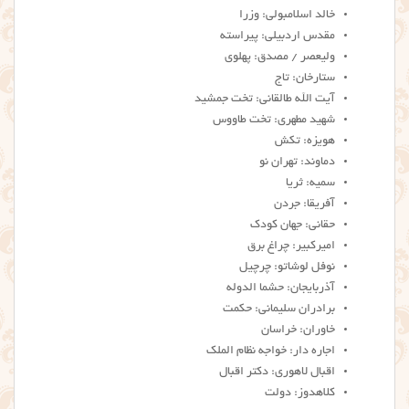
خالد اسلامبولی: وزرا
مقدس اردبیلی: پیراسته
ولیعصر / مصدق: پهلوی
ستارخان: تاج
آیت الله طالقانی: تخت جمشید
شهید مطهری: تخت طاووس
هویزه: تکش
دماوند: تهران نو
سمیه: ثریا
آفریقا: جردن
حقانی: جهان کودک
امیرکبیر: چراغ برق
نوفل لوشاتو: چرچیل
آذربایجان: حشما الدوله
برادران سلیمانی: حکمت
خاوران: خراسان
اجاره دار: خواجه نظام الملک
اقبال لاهوری: دکتر اقبال
کلاهدوز: دولت