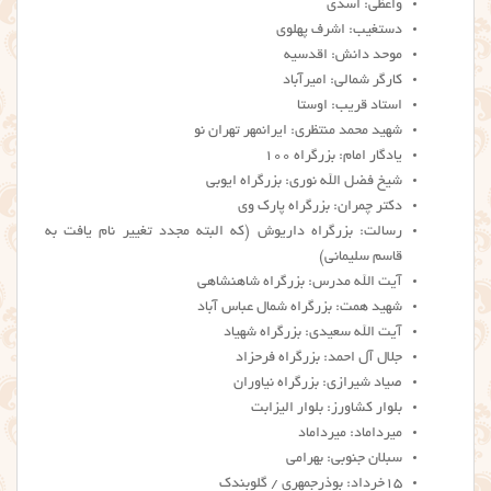
واعظی: اسدی
دستغیب: اشرف پهلوی
موحد دانش: اقدسیه
کارگر شمالی: امیرآباد
استاد قریب: اوستا
شهید محمد منتظری: ایرانمهر تهران نو
یادگار امام: بزرگراه ۱۰۰
شیخ فضل الله نوری: بزرگراه ایوبی
دکتر چمران: بزرگراه پارک وی
رسالت: بزرگراه داریوش (که البته مجدد تغییر نام یافت به
قاسم سلیمانی)
آیت الله مدرس: بزرگراه شاهنشاهی
شهید همت: بزرگراه شمال عباس آباد
آیت الله سعیدی: بزرگراه شهیاد
جلال آل احمد: بزرگراه فرحزاد
صیاد شیرازی: بزرگراه نیاوران
بلوار کشاورز: بلوار الیزابت
میرداماد: میرداماد
سبلان جنوبی: بهرامی
۱۵خرداد: بوذرجمهری / گلوبندک