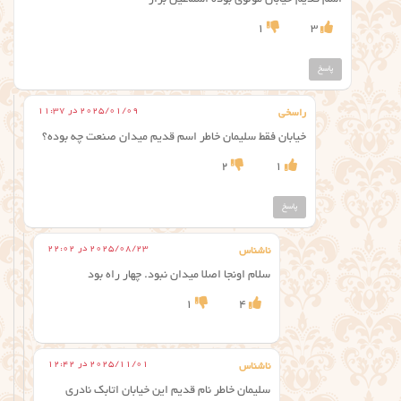
1
3
پاسخ
2025/01/09 در 11:37
راسخی
خیابان فقط سلیمان خاطر اسم قدیم میدان صنعت چه بوده؟
2
1
پاسخ
2025/08/23 در 22:02
ناشناس
سلام اونجا اصلا میدان نبود. چهار راه بود
1
4
2025/11/01 در 12:42
ناشناس
سلیمان خاطر نام قدیم این خیابان اتابک نادری