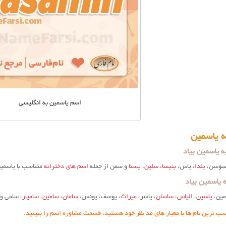
اسم یاسمین به انگلیسی
ه یاسمین
ه یاسمین بیاد
 سوسن،
یلدا
، یاس،
بنیسا
،
سلین
،
یسنا
و سمن از جمله
اسم های دخترانه
متناسب با یاسم
 یاسمین بیاد
مین،
یاسین
،
الیاس
،
ساسان
، یاسر،
میراث
، یوسف، یونس،
سامان
،
سامین
،
سامیار
، سامی و
اسب ترین نام ها با معیار های مد نظر خود هستید، قسمت مشاوره اسم را ببینید.