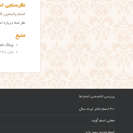
نظرسنجی اس
اسم یاسمین ق
نظر شما درباره ا
منبع
وبلاگ نام 
غزل ۲۷۶ حافظ
بررسی تخصصی اسم ها
30 اسم دختر ترند سال
معنی اسم آوید
اسم جدید پسر با د