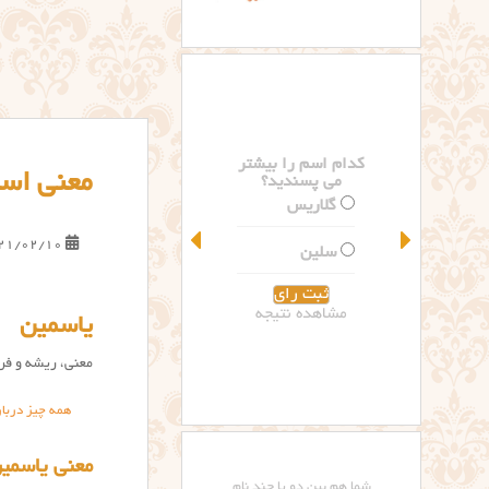
کدام اسم را بیشتر
معنی اس
می پسندید؟
گلاریس
21/02/10
سلین
مشاهده نتیجه
یاسمین
معنی، ریشه و فرا
همه چیز دربا
معنی یاسمی
شما هم بین دو یا چند نام