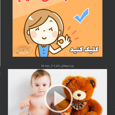
ویدیوهای بامزه از بچه ها
ت
م
ن
ن