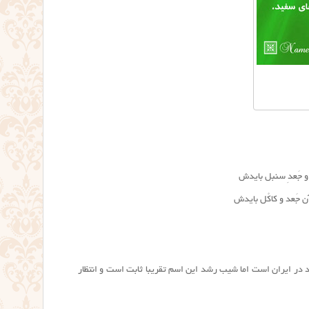
 جَعدِ سنبل بایدش
 جَعد و کاکُل بایدش
ای با فراوانی نسبتا زیاد در ایران است اما شیب رشد این اسم تقریبا ثابت است و انتظار