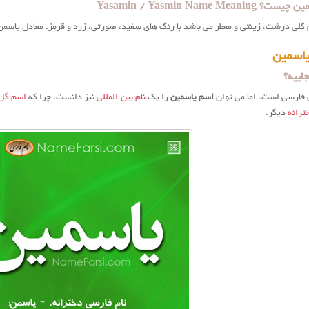
Yasamin / Yasmin Name Me
گلی درشت، زینتی و معطر می باشد با رنگ های سفید، صورتی، زرد و قرمز. معادل یاسمن، یاس و ژا
اسمین
اییه؟
 فارسی است. اما می توان
اسم یاسمین
را یک
نام بین المللی
نیز دانست. چرا که
اسم گل
ترانه
دیگر.