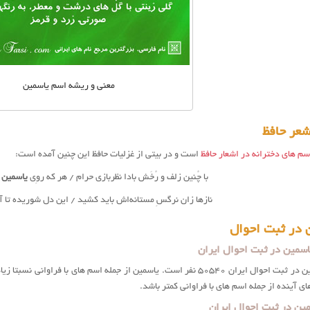
معنی و ریشه اسم یاسمین
شعر حافظ
سم های دخترانه در اشعار حافظ
است و در بیتی از غزلیات حافظ این چنین آمده است:
با چُنین زلف و رُخَش بادا نظربازی حرام / هر که روِی
یاسمین
و
نازها زان نرگسِ مستانه‌اش باید کشید / این دل شوریده تا آن
 در ثبت احوال
اسمین در ثبت احوال ایران
تعداد اسم یاسمین در ثبت احوال ایران ۵۰۵۴۰ نفر است. ياسمين از جمله اسم ه
ی آینده از جمله اسم های با فراوانی کمتر باشد.
ین در ثبت احوال ایران