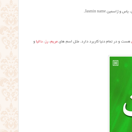
سمین Jasmin name.
هست و در تمام دنیا کاربرد دارد. مثل اسم های
مریم
،
رز
،
دالیا
و