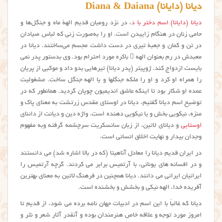
دیانا (دایانا) Diana & Daiana
دیانا (دایانا)
اسم دختر با د
، در نزد رومیان قدیم الهۀ ماه و جنگل‌ها و
حامی زنان در هنگام زاییدن است. او را به‌صورت زنی که لباس صیادان
در تن و کمان و جعبۀ تیری در دست داشت مجسم می‌ساختند. دیانا در
معبدش در رم بعنوان الهه ٔ باکره مورد احترام بود. وی بدستور پدر نمی
بایست ازدواج کند. ژوپیتر (پدر دیانا) تیرهایی بدو داد و موکبی از پریان
را همراه او کرد و او را ملکه جنگلها و یا الهه جنگل ساخت. مشغولیت
عمده او شکار بود تا اینکه عاشق اندیمیون چوپان گردید. همانطور که در
توضیح اسم دیانا گفتیم، دیانا در اوستای مقدس زرتشت به معنای پاک و
منزه، نیکویی بخش و یا نیکویی دهنده است. واژه دین و دیانت از دائنای
اوستایی
و دیانای لاتین، از زبان سانسکریت سرچشمه گرفته وبه مفهوم
وجدان بیدار و نهایت اخلاق انسانی است.
در ایران قدیم دیانا را معادل آناهیتا (که در بالا اشاره شد) می دانستند
و در افسانه های یونانی، با آرتمیس برابر می کردند. گرچه آرتمیس را
ایرانیان ایرانی می دانند. دیانا همچنین در فرهنگ لاتین به معنای بهترین
آفریده خدا، الهه نیکی و بخشش و بخشنده است.
دیانا که غالباً با این اسم در ادبیات جهان نامه برده می شود، از قدیم تا
امروز مورد توجه و علاقه خاص هنرمندان بوده و آنقدر آثار شعر و نثر و