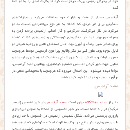
خود از پدرش زئوس بزرگ درخواست کرد تا بکارت ابدی را به او اعطا
کند.
آرتمیس بسیار از عفت و طهارت خود محافظت می‌کرد و مجازات‌های
سنگینی برای هر مردی که اقدام به هر نوع بی‌احترامی نسبت به او
می‌کرد در نظر می‌گرفت. سرگرمی و کار اصلی آرتمیس پرسه زدن به
همراه حوریهای خود در جنگل‌های کوهستانی و زمین‌های کشت نشده
برای شکار شیر، پلنگ و گوزن بود. حس استقلال طلبی و روحیه طبیعی او
قابل توجه بود. بطور کلی در ذکر وقایع پیرامون آرتمیس توسط هرودوت
حس مباهات و ستایش از یک زن شجاع و باقدرت که همشهری او بوده و
تمایل جهت دور کردن احساس خشم و کینه‌توزی یونانیان علیه آرتمیس،
تواما دیده می‌شود. این احتمال می‌رود که هرودوت با تمحیداتی سعی در
برآوردن هر دو خواستهٔ خود کرده باشد.
معبد آرتمیس
یکی از
عجایب هفتگانه جهان
است.
معبد آرتمیس
در شهر افسس (ازمیر
ترکیه) قرار داشته است. در شهر افسوس او عمدتاً به عنوان ایزدبانوی
باروری پرستش می‌شد. شکل تندیس آرتمیس در افسوس تا حد زیادی
با سرزمین‌های دیگر واقع در یونان متفاوت است به گونه‌ای که او همیشه
به عنوان زنی شکارچی، همراه با تیر و کمان خود به تصویر کشیده می‌شد