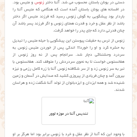
دستی در یونان باستان محسوب می شد. آتنا دختر
زئوس
و متیس بود.
در افسانه های یونان باستان آمده است که هنگامی که متیس آتنا را
باردار بود پیشگویی به گوش زئوس رسید که فرزند متیس اگر دختر
باشد از نظر عقل و خرد و قدرت همتای زئوس و اگر فرزند پسر باشد آن
چنان قدرتی دارد که جای پدر را خواهد گرفت.
زئوس از ترس به حقیقت پیوستن این پیشگویی با حیله متیس را تبدیل
به حشره کرد و او را خورد!!! اندکی پس از خوردن متیس زئوس به
سردرد وحشتناکی دچار شد. سرانجام پس از نه روز زئوس از
هفائستوس خواست تا به نحوی سردردش را متوقف کند. هفائستوس با
تبر به سر زئوس زد و از سر شکافته زئوس آتنا با زره کامل رزمی و نیزه
بیرون آمد و چنان فریادی از پیروزی کشید که صدایش در آسمان و زمین
شنیده شد و همه ایزدان و ایزدبانوان از تولد آتنا شگفت زده و هراسان
شدند.
تندیس آتنا در موزه لوور
با وجود این که آتنا از نظر عقل و خرد با زئوس برابر بود اما هرگز بر او