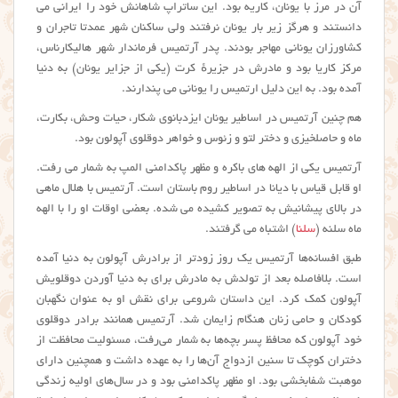
آن در مرز با یونان، کاریه بود. این ساتراپ شاهانش خود را ایرانی می
دانستند و هرگز زیر بار یونان نرفتند ولی ساکنان شهر عمدتا تاجران و
کشاورزان یونانی مهاجر بودند. پدر آرتمیس فرماندار شهر هالیکارناس،
مرکز کاریا بود و مادرش در جزیرهٔ کرت (یکی از جزایر یونان) به دنیا
آمده بود. به این دلیل ارتمیس را یونانی می پندارند.
هم چنین آرتمیس در اساطیر یونان ایزدبانوی شکار، حیات وحش، بکارت،
ماه و حاصلخیزی و دختر لتو و زئوس و خواهر دوقلوی آپولون بود.
آرتمیس یکی از الهه های باکره و مظهر پاکدامنی المپ به شمار می رفت.
او قابل قیاس با دیانا در اساطیر روم باستان است. آرتمیس با هلال ماهی
در بالای پیشانیش به تصویر کشیده می شده. بعضی اوقات او را با الهه
ماه سلنه (
سلنا
) اشتباه می گرفتند.
طبق افسانه‌ها آرتمیس یک روز زودتر از برادرش آپولون به دنیا آمده
است. بلافاصله بعد از تولدش به مادرش برای به دنیا آوردن دوقلویش
آپولون کمک کرد. این داستان شروعی برای نقش او به عنوان نگهبان
کودکان و حامی زنان هنگام زایمان شد. آرتمیس همانند برادر دوقلوی
خود آپولون که محافظ پسر بچه‌ها به شمار می‌رفت، مسئولیت محافظت از
دختران کوچک تا سنین ازدواج آن‌ها را به عهده داشت و همچنین دارای
موهبت شفابخشی بود. او مظهر پاکدامنی بود و در سال‌های اولیه زندگی