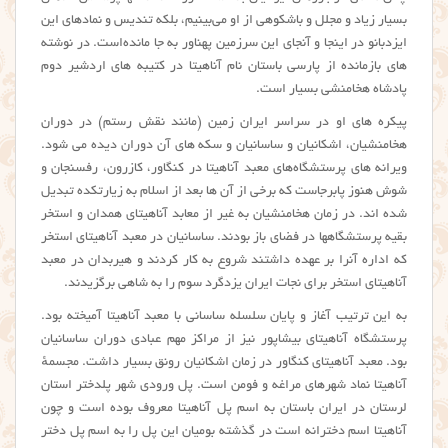
بسیار زیاد و مجلل و باشکوهی از او می‌بینیم، بلکه تندیس و نمادهای این
ایزدبانو در اینجا و آنجای این سرزمین پهناور به جا مانده‌است. در نوشته
های بازمانده از پارسی باستان نام آناهیتا در کتیبه های اردشیر دوم
پادشاه هخامنشی بسیار است.
پیکره های او در سراسر ایران زمین (مانند نقش رستم) در دوران
هخامنشیان، اشکانیان و ساسانیان و سکه های آن دوران دیده می شود.
ویرانه های پرستشگاه‌های معبد آناهیتا در کنگاور، کازرون، رفسنجان و
شوش هنوز پابرجاست که برخی از آن ها بعد از اسلام به زیارتکده تبدیل
شده اند. در زمان هخامنشیان به غیر از معابد آناهیتای همدان و استخر
بقیه پرستشگاهها در فضای باز بودند. ساسانیان در معبد آناهیتای استخر
که اداره آنرا بر عهده داشتند شروع به کار کردند و هیربدان در معبد
آناهیتای استخر برای نجات ایران یزدگرد سوم را به شاهی برگزیدند.
به این ترتیب آغاز و پایان سلسله ساسانی با معبد آناهیتا آمیخته بود.
پرستشگاه آناهیتای بیشاپور نیز از مراکز مهم عبادی دوران ساسانیان
بود. معبد آناهیتای کنگاور در زمان اشکانیان رونق بسیار داشت. مجسمهٔ
آناهیتا نماد شهرهای مراغه و فومن است. پل ورودی شهر پلدختر استان
لرستان در ایران باستان به اسم پل آناهیتا معروف بوده است و چون
آناهیتا اسم دخترانه است در گذشته بومیان این پل را به اسم پل دختر