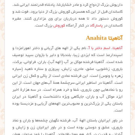
داریوش بزرگ ازدواج کرد و مادر خشایارشا، پادشاه قدرتمند ایرانی شد.
کاساندان قبل از این که همسرش کوروش بزرگ از دنیا برود، فوت شد و
کوروش دستور داد تا همه درباریان برای وی عزاداری کنند. مقبره
کاساندان در
پاسارگاد
در کنار آرامگاه
کوروش
بزرگ است.
آناهیتا Anahita
آناهیتا
،
اسم دختر با آ
، نام یکی از الهه های آریائی و دختر اهورامزدا و
اسپندارمذ است که ایزدی زیبا، بلندبالا و دلیر با بازوان سپید توصیف
شده است. آناهیتا فرشته موکل بر آب (الهه آب)، باران، فراوانی، برکت،
باروری، زناشویی، عشق، مادری، زایش، پیروزی و ستاره ناهید (سیاره
زهره یا ونوس) است. این فرشته نمادی است از پاکی و کمال زن ایرانی
است. آناهیتا در اساطیر ایرانی سرچشمهٔ همهٔ آب‌های جهان است، از این
رو با نمادهایی چون باروری، شفا و خرد همراه است. در سه هزارهٔ اخیر
ایزد موکل آب و باران، جایگاهی ویژه داشته‌است و آناهیتا در ایران
باستان یکی از بزرگ‌ترین و محبوب‌ترین الهه‌های آریایی و مزدیسنا بوده
است.
در باور ایرانیان باستان الههٔ آب، فرشته نگهبان چشمه‌ها و باران و نماد
باروری، عشق و دوستی بوده است و در باور ایرانیان زن و زایش و
آبادانی و قدرت در کنار هم معنا یافته‌اند. آناهیتا را خود میتوان همان