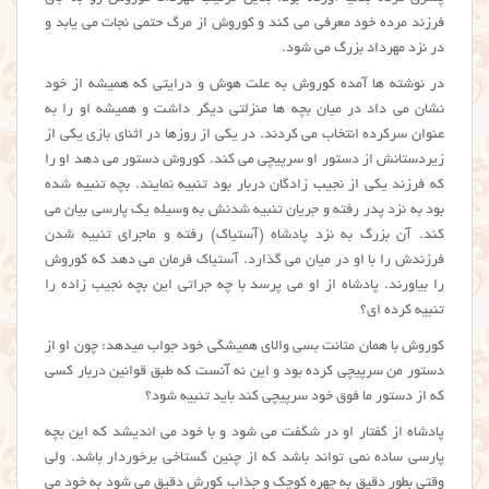
فرزند مرده خود معرفی می کند و کوروش از مرگ حتمی نجات می یابد و
در نزد مهرداد بزرگ می شود.
در نوشته ها آمده کوروش به علت هوش و درایتی که همیشه از خود
نشان می داد در میان بچه ها منزلتی دیگر داشت و همیشه او را به
عنوان سرکرده انتخاب می کردند. در یکی از روزها در اثنای بازی یکی از
زیردستانش از دستور او سرپیچی می کند. کوروش دستور می دهد او را
که فرزند یکی از نجیب زادگان دربار بود تنبیه نمایند. بچه تنبیه شده
بود به نزد پدر رفته و جریان تنبیه شدنش به وسیله یک پارسی بیان می
کند. آن بزرگ به نزد پادشاه (آستیاک) رفته و ماجرای تنبیه شدن
فرزندش را با او در میان می گذارد. آستیاک فرمان می دهد که کوروش
را بیاورند. پادشاه از او می پرسد با چه جراتی این بچه نجیب زاده را
تنبیه کرده ای؟
کوروش با همان متانت بسی والای همیشگی خود جواب میدهد: چون او از
دستور من سرپیچی کرده بود و این نه آنست که طبق قوانین دربار کسی
که از دستور ما فوق خود سرپیچی کند باید تنبیه شود؟
پادشاه از گفتار او در شگفت می شود و با خود می اندیشد که این بچه
پارسی ساده نمی تواند باشد که از چنین گستاخی برخوردار باشد. ولی
وقتی بطور دقیق به چهره کوچک و جذاب کورش دقیق می شود به خود می