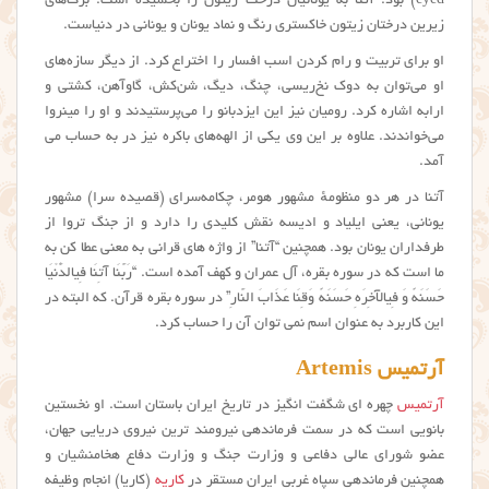
eyed) بود. آتنا به یونانیان درخت زیتون را بخشیده است. برگ‌های
زیرین درختان زیتون خاکستری رنگ و نماد یونان و یونانی در دنیاست.
او برای تربیت و رام کردن اسب افسار را اختراع کرد. از دیگر سازه‌های
او می‌توان به دوک نخ‌ریسی، چنگ، دیگ، شن‌کش، گاوآهن، کشتی و
ارابه اشاره کرد. رومیان نیز این ایزدبانو را می‌پرستیدند و او را مینروا
می‌خواندند. علاوه بر این وی یکی از الهه‌های باکره نیز در به حساب می
آمد.
آتنا در هر دو منظومهٔ مشهور هومر، چکامه‌سرای (قصیده سرا) مشهور
یونانی، یعنی ایلیاد و ادیسه نقش کلیدی را دارد و از جنگ تروا از
طرفداران یونان بود. همچنین “آتنا” از واژه های قرانی به معنی عطا کن به
ما است که در سوره بقره، آل عمران و کهف آمده است. “رَبَّنَا آتِنَا فِی‏الدُّنْیَا
حَسَنَهً وَ فِی‏الآخِرَهِ حَسَنَهً وَقِنَا عَذَابَ النَّارِ” در سوره بقره قرآن. که البته در
این کاربرد به عنوان اسم نمی توان آن را حساب کرد.
آرتمیس Artemis
آرتمیس
چهره ای شگفت انگیز در تاریخ ایران باستان است. او نخستین
بانویی است که در سمت فرماندهی نیرومند ترین نیروی دریایی جهان،
عضو شورای عالی دفاعی و وزارت جنگ و وزارت دفاع هخامنشیان و
همچنین فرماندهی سپاه غربی ایران مستقر در
کاریه
(کاریا) انجام وظیفه