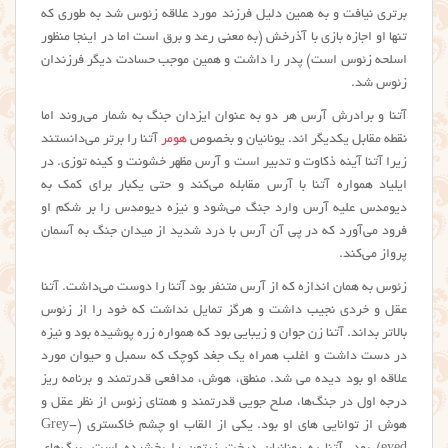
برتری نیافت و به همین دلیل فرزند مورد علاقه زئوس شد به طوری که
تنها او اجازه بازی با آذرخش (به معنی رعد و برق است اما در اینجا منظور
اسلحه زئوس است) پدر را داشت و همین موجب حسادت دیگر فرزندان
زئوس شد.
آتنا و برادرش آرس هر دو به عنوان ایزدان جنگ به شمار می‌روند اما
نقطه مقابل یکدیگر اند. یونانیان و بخصوص
هومر
آتنا را برتر می‌دانستند
زیرا آتنا آینه ذکاوت و تدبیر است و آرس مظهر خشونت و کینه توزی. در
ایلیاد همواره آتنا با آرس مقابله می‌کند و حتی یکبار برای کمک به
دیومدس علیه آرس وارد جنگ می‌شود و نیزه دیومدس را بر شکم او
فرود می‌آورد که در پی آن آرس با درد شدید از میدان جنگ به آسمان
پرواز می‌کند.
زئوس به همان اندازه که از آرس متنفر بود آتنا را دوست می‌داشت. آتنا
عقل و خردی نجیب داشت و هرگز تمایل نداشت که خود را از زئوس
بالاتر بداند. آتنا زن جوان و زیبایی بود که همواره زره پوشیده بود و نیزه
در دست داشت و اغلب همراه یک جغد کوچک که سمبل و حیوان مورد
علاقه او بود دیده می شد. منطق، هوش، مدافعی قدرتمند و برنامه ریز
درجه اول در جنگ‌ها، صلح جویی قدرتمند و همتای زئوس از نظر عقل و
هوش از توانایی های او بود. یکی از القاب او چشم خاکستری (Grey-