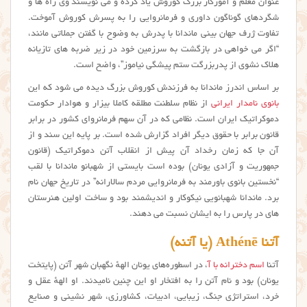
عنوان معلم و آموزگار بزرگ کوروش یاد کرده و می نویسند وی راه ها و
شگردهای گوناگون داوری و فرمانروایی را به پسرش کوروش آموخت.
تفاوت ژرف جهان بینی ماندانا با پدرش به وضوح با گفتن جملاتی مانند،
“اگر می خواهی در بازگشت به سرزمین خود در زیر ضربه های تازیانه
هلاک نشوی از پدربزرگت ستم پیشگی نیاموز”، واضح است.
بر اساس اندرز ماندانا به فرزندش کوروش بزرگ دیده می شود که این
بانوی نامدار ایرانی
از نظام سلطنت مطلقه کاملا بیزار و هوادار حکومت
دموکراتیک ایران است. نظامی که در آن سهم فرمانروای کشور در برابر
قانون برابر با حقوق دیگر افراد گزارش شده است. بر پایه این سند و از
آن جا که زمان رخداد آن پیش از انقلاب آتن دموکراتیک (قانون
جمهوریت و آزادی یونان) بوده است بایستی از شهبانو ماندانا با لقب
“نخستین بانوی باورمند به فرمانروایی مردم سالارانه” در تاریخ جهان نام
برد. ماندانا شهبانویی نیکوکار و اندیشمند بود و ساخت اولین هنرستان
های در پارس را به ایشان نسبت می دهند.
آتنا Athénē (یا آتنه)
آتنا
اسم دخترانه با آ
، در اسطوره‌های یونان الههٔ نگهبان شهر آتن (پایتخت
یونان) بود و نام آتن را به افتخار او این چنین نامیدند. او الههٔ عقل و
خرد، استراتژی جنگ، زیبایی، ادبیات، کشاورزی، شهر نشینی و صنایع