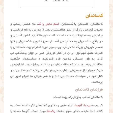
کاساندان
کاساندان، کاسادان یا کَساندان،
اسم دختر با ک
، نام همسر رسمی و
محبوب کوروش بزرگ از تبار هخامنشیان بود. از پدرش به نام فرناسپ و
برادرش به نام اوتانا یاد شده است. کاساندان ملکهٔ ۲۸ کشور آسیایی و
در واقع ملکه جهان به حساب می آمد. او معروف‌ترین ملکه دربار و تنها
همسر کوروش بزرگ که در نزد وی بسیار مورد احترام بود. کاساندان با
قدرت مطلق شهبانوی ایران در کنار کوروش کبیر بر جهان پادشاهی می
کرد. به طور مستقل دومین فرد قدرتمند و سیاستمدار حکومت
هخامنشی بود. هر چند که دخالت زنان در پادشاهی جایز نبود. اما کوروش
بزرگ همواره از همسرش مشاوره های فراوانی می گرفت و عملا او را در
کنار خود در سیاست دخالت می داد و با همراهیش به انجام امور می
پرداخت.
فرزندان کاساندان
کاساندان صاحب پنج فرزند بوده است:
کمبوجیه،
بردیا
،
آتوسا
، آرتیستون و دختری که نامش ذکر نشده است. به
گفته داندامایف، دختر سوم احتمالا
رکسانا
بوده است. آتوسا بعدها با