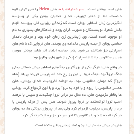
هلن اسم یونانی است.
اسم دخترانه با ه
. هلن
Helen
را نمی توان الهه
دانست. اما او دختر ژوپیتر، خدای خدایان یونان یکی از وسوسه
انگیزترین زنان اساطیر یونان است که زندگی رؤیایی اش پیوسته الهام
بخش شعرا، نویسندگان و صورت گران بوده و شاهکارهای بسیاری به نام
او بوجود آمده است. وی زیباترین زن زمان خود بود و مردان نامدار
حماسی یونان از جمله پاریس دلداده وی بودند. هلن تروایی که با نام هلن
اسپارتی نیز شناخته می‌شود بنابر حماسه ایلیاد اثر شاعر یونانی هومر،
همسر منلائوس پادشاه اسپارت (یکی از شهرهای یونان) بود.
در واقع هلن اغازگر یکی از بزرگترین جنگ‌های اساطیر یونان باستان یعنی
جنگ تروآ بود. جنگ تروا از این رو رخ داد که پاریس فرزند پریام (شاه
تروآ) که مهمان منلائوس بود، به توطئه افرودیت خدای یونانی، هلن
همسر منلائوس را ربود و با خود به تروآ برد و با اون ازدواج کرد. یونانی
ها بخاطر دزدیدن هلن، ده سال در برابر تروا جنگیدند و سپس با ترفند
اسب تروا توانستند بر تروا پیروز شوند. هلن پس از مرگ پاریس با
بردار پاریس، دیفوب ازدواج کرد ولی بعد از پیروزی یونانی ها، به یونان
باز گردانیده شد و با منلائوس تا اخر عمر در جزیره کرت زندگی کرد.
هلن در یونان به عنوان الهه و نماد زیبایی باقی مانده است.