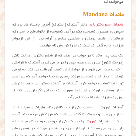
می‌خوانده‌اند.
ماندانا Mandana
ماندانا
،
اسم دختر با م
، دختر آستیاگ (استیاک) آخرین پادشاه ماد بود که
سپس به همسری کمبوجیه یکم درآمد. کمبوجیه از خانواده‌ای پارسی (که
فرمانبردار مادها بودند) و شخصی ملایم و آرام بود. از این ازدواج
فرزندی پا به گیتی گذاشت که او را کوروش نام نهادند.
یک شب پدر ماندانا در خواب می بیند که از شکم دخترش درخت تاکی
(درخت انگور) می روید و همه جهان را در بر می گیرد. آستیاک با ناراحتی
از خواب بیدار می شود و از خوابگزاران تعبیر آن طلب می کند. به او می
گویند از دختر تو و کمبوجیه فرزند پسری به دنیا خواهد آمد که سرزمین
تو را نیز تصاحب خواهد کرد. آستیاک بر آشفته دستور می دهد دخترش
را از همدان بیاورند و او را به صورت یک زندانی نگهداری می کند تا
روزی که فرزند ماندانا به دنیا می آید.
آستیاک کوروش را بدست یکی از نزدیکانش بنام هارپاک میسپارد تا او
را از بین ببرد و به ماندانا گفته می شود که فرزندش مرده بدنیا آمده
است. اما هارپاک
کوروش
را بدست یکی از چوپانان خود به نام مهرداد که
پارسی بود می سپارد تا اورا از بین ببرد. همسر مهرداد در همین زمان
پسری مرده بدنیا آورده بود. بدین ترتیب مهرداد کوروش رو به جای