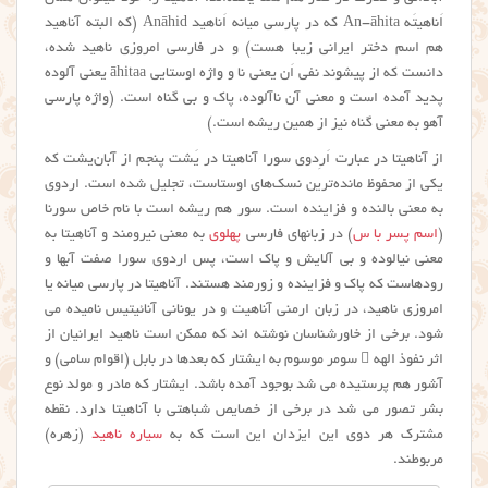
اَناهیتَه An-āhita که در پارسی میانه اَناهید Anāhid (که البته آناهید
هم اسم دختر ایرانی زیبا هست) و در فارسی امروزی ناهید شده،
دانست که از پیشوند نفی اَن یعنی نا و واژه اوستایی āhitaa یعنی آلوده
پدید آمده است و معنی آن ناآلوده، پاک و بی گناه است. (واژه پارسی
آهو به معنی گناه نیز از همین ریشه است.)
از آناهیتا در عبارت اَرِدوی سورا آناهیتا در یَشت پنجم از آبان‌یشت که
یکی از محفوظ مانده‌ترین نسک‌های اوستاست، تجلیل شده است. اردوی
به معنی بالنده و فزاینده است. سور هم ریشه است با نام خاص سورنا
(
اسم پسر با س
) در زبانهای فارسی
پهلوی
به معنی نیرومند و آناهیتا به
معنی نیالوده و بی آلایش و پاک است، پس اردوی سورا صفت آبها و
رودهاست که پاک و فزاینده و زورمند هستند. آناهیتا در پارسی میانه یا
امروزی ناهید، در زبان ارمنی آناهیت و در یونانی آنائیتیس نامیده می
شود. برخی از خاورشناسان نوشته اند که ممکن است ناهید ایرانیان از
اثر نفوذ الهه ٔ سومر موسوم به ایشتار که بعدها در بابل (اقوام سامی) و
آشور هم پرستیده می شد بوجود آمده باشد. ایشتار که مادر و مولد نوع
بشر تصور می شد در برخی از خصایص شباهتی با آناهیتا دارد. نقطه
مشترک هر دوی این ایزدان این است که به
سیاره ناهید
(زهره)
مربوطند.