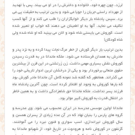
لرزد، چون چهره خود، خانواده و دخترش را در او می بیند. پس با تهدید
از مهرداد راستی جریان را جویا می شود و بدین ترتیب به حقیقت پی می
برد. سپس پادشاه بار دیگر خوابگزاران را طلب می کند و از آنها کسب
تکلیف می نماید. آنها به او اطمینان می دهند که خواب او تعبیر شده
است. کوروش می بایستی شاه شود و الان می بینید که او شاه شده ولی
شاه کودکان!
بدین ترتیب بار دیگر کورش از خطر مرگ نجات پیدا کرده و به نزد پدر و
مادرش به همدان فرستاده می شود. ملکه ماندانا در به قدرت رسیدن
کوروش نقش بسیاری مهمی داشت. زن زرتشتی در این قرن از بیشترین
حقوق متعالی برخوردار بود و یکی از درخشان ترین ادوار تاریخی خود را
می گذراند. همانطور که گفته شد نمونه کامل آن ماندانا مادر کورش بود
که بارها کوروش به وجود او افتخار کرده است. چون آخرین پادشاه ماه
فرزند پسر نداشت، ملکه ماندانا حق شاهزادگی داشت و به همین خاطر
در انتقال قدرت به کوروش کبیر مؤثر بود.
ماندانا اولین موسس مدرسه در ایران محسوب می شود. وی مدرسه و
گروه های پارس را بنیان نهاد که در آن عده زیادی از پسران همسن و
سال کوروش تیراندازی، اسب سواری و فنون نبرد را می آموختند.
گزنفون در کوروش نامه و هرودوت در تاریخ خود، از شهبانو ماندانا به