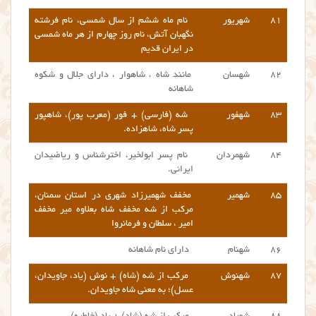
۸۱
شهریور
نام ماه ششم از سال شمسی، نام فرشته
نگهبان آتش، نام روز چهارم از هر ماه شمسی
در ایران قدیم
۸۲
شهسان
مانند شاه ، شاهوار ، دارای جلال و شکوه
شاهانه
۸۳
شهفور
شه (فارسی) + فور (معرب پور)، شاهپور
پسر شاه، شاهزاده.
۸۴
شهمردان
نام پسر ابولخیر، اخترشناس و ریاضیدان
ایرانی.
۸۵
شهمیر
مخفف شهمیرزاد شهری در استان سمنان،
مرکب از شه مخفف شاه بعلاوه میر مخفف
امیر ، سلطان و فرمانروا
۸۶
شهنام
دارای نام شاهانه
۸۷
شهنوش
مرکب از شه (شاه) + نوش (یاد، جاویدان،
عسل)؛ به معنی شاه جاویدان.