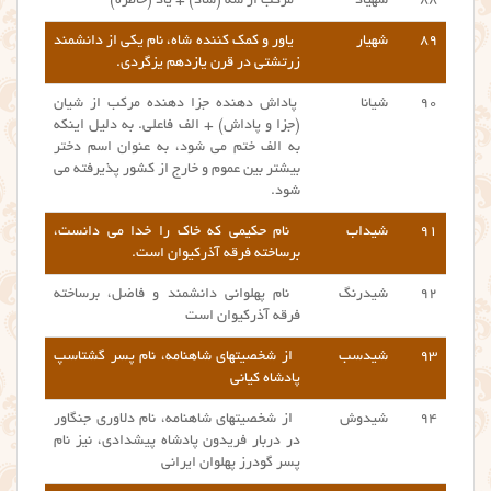
۸۸
شهیاد
مرکب از شه (شاد) + یاد (خاطره)
۸۹
شهیار
یاور و کمک کننده شاه، نام یکی از دانشمند
زرتشتی در قرن یازدهم یزگردی.
۹۰
شیانا
پاداش دهنده جزا دهنده مرکب از شیان
(جزا و پاداش) + الف فاعلی. به دلیل اینکه
به الف ختم می شود، به عنوان اسم دختر
بیشتر بین عموم و خارج از کشور پذیرفته می
شود.
۹۱
شیداب
نام حکیمی که خاک را خدا می دانست،
برساخته فرقه آذرکیوان است.
۹۲
شیدرنگ
نام پهلوانی دانشمند و فاضل، برساخته
فرقه آذرکیوان است
۹۳
شیدسب
از شخصیتهای شاهنامه، نام پسر گشتاسپ
پادشاه کیانی
۹۴
شیدوش
از شخصیتهای شاهنامه، نام دلاوری جنگاور
در دربار فریدون پادشاه پیشدادی، نیز نام
پسر گودرز پهلوان ایرانی