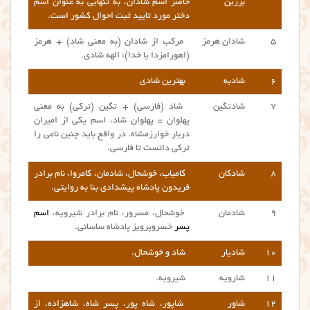
برزین
حاضر اسم شادان، به تنهایی به عنوان اسم
دختر مورد تایید ثبت احوال کشور است.
۵
شادان هرمز
مرکب از شادان (به معنی شاد) + هرمز
(اهورامزدا یا خدا)؛ الهه شادی.
۶
شادبه
بهترین شادی
۷
شادتگین
شاد (فارسی) + تگین (ترکی) به معنی
پهلوان = پهلوان شاد، اسم یکی از امیران
دربار خوارزمشاه. در واقع باید چنین نامی را
ترکی دانست تا فارسی.
۸
شادکان
کامیاب، خوشحال، شادمان، کامروا، نام برادر
فریدون پادشاه پیشدادی بنا به روایتی.
۹
شادمان
خوشحال، مسرور، نام برادر شیرویه،
اسم
پسر
خسروپرویز پادشاه ساسانی.
۱۰
شادیار
شاد و خوشحال.
۱۱
شارویه
شیرویه.
۱۲
شاور
شاپور، شاه پور، پسر شاه، شاهزاده، از