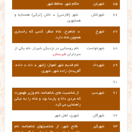
۶۵
شهربان
حاکم شهر. محافظ شهر.
۶۶
شهرتاش
شهر (فارسی) + تاش (ترکی) همسایه و
همشهری.
۶۷
شهرخ
= شاهرخ، شاه منظر، کسی که رخساری
همچون شاه دارد.
۶۸
شهرخواست
نام روستایی در نزدیکی شیراز، نام یکی از
سرداران
طبرستان
.
۶۹
شهرداد
نام قدیم شهر اهواز؛ (شهر + داد = داده،
آفریده)، زاده‌ شهر، شهری.
۷۰
۷۱
شهرسپ
از شخصیت های شاهنامه، نام وزیر طهمورث
که مردی دانا و پارسا بود و شاه را به نیکی
راهنمایی می کرد.
۷۲
شهرگان
شهری، اهل شهر
۷۳
شهرگیر
فاتح شهر، از شخصیتهای شاهنامه، نام