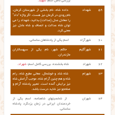
بررسی کامل اسم:
شهبد
.
۵۹
شهداد
داده شاه، نام بخشی از شهرستان کرمان،
نام رودی در کرمان نیز هست. اگر واژه “داد”
را معادل عدل (عدالت) بدانید، شهداد را می
توان شاه عدالت و انصاف و شاه عادل نیز
معنی کرد.
۶۰
شهرآزاد
اسم یکی از پادشاهان ساسانی.
۶۱
شهرآگیم
حاکم شهر، نام یکی از سپهسالاران
مازندران.
۶۲
شهراد
شاه بخشنده. بررسی کامل اسم:
شهراد
.
۶۳
شهرام
شاه شاد و خوشحال. معانی مطيع شاه، رام
شاه و هم چنین آرام شاه، موجب آرامش شاه
نیز برایش آمده است. تعبیر پادشاه آرام و
صلحجو نیز شاید درست باشد.
۶۴
شهران
از شخصیتهای شاهنامه، اسم یکی از
خردمندان ایرانی در زمان یزدگرد پادشاه
ساسانی.