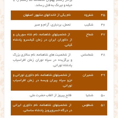
برادر رستم پهلوان شاهنامه که رستم را با
حیله و نیرنگ به قتل رساند.
۴۵
شفروه
نام یکی از خاندانهای مشهور اصفهان
۴۶
شکیب
تحمل، بردباری، آرام و صبر
۴۷
شماخ
از شخصیتهای شاهنامه، نام شاه سوریان و
از دلاوران ایران در زمان کیخسرو پادشاه
کیانی.
۴۸
شماساس
از شخصیت های شاهنامه، نام سالاری بزرگ
و برگزیده در سپاه توران زمان افراسیاب
پادشاه تورانی.
۴۹
شمیران
از شخصیتهای شاهنامه، نام دلاوری تورانی و
جزو سپاه پیران ویسه در زمان افراسیاب
تورانی.
۵۰
شنتیا
فاتح پیروز از القاب حضرت علی.
۵۱
شنطوس
از شخصیتهای شاهنامه، نام دلاوری ایرانی
در درگاه خسروپرویز پادشاه ساسانی.