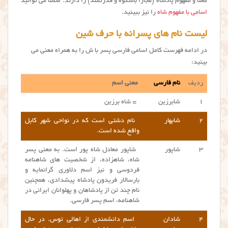
معنا و مفهوم پادشاه (مجازا باشکوه و قدرتمند) را دارند. ضمنا می توانید
اسامی با مفهوم شاه
را نیز ببینید.
لیست نام های پسرانه با حرف شین
در ادامه فهرست کامل اسامی فارسی پسر با ش را به همراه معنی می
بینید:
ردیف
نام فارسی
معنی اسم
۱
شابرزین
= شاه برزین
۲
شابهار
نام دشتی است که در نواحی شهر کابل
واقع شده است.
۳
شاپور
شاپور معادل شاه پور است. به معنی پسر
شاه، شاهزاده، از شخصیت های شاهنامه
فردوسی و نیز اسم دلاوری گرانمایه و
بارسالار فریدون پادشاه پیشدادی، همچنین
نام چند تن از پادشاهان و پهلوانان ایرانی در
شاهنامه، اسم پسر فارسی.
۴
شادان
اسم دانشمندی از اهالی توس. در حال