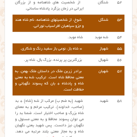
۵۲
شنگان
از شخصیت های شاهنامه و از بزرگان
ایرانی در زمان یزگرد پادشاه ساسانی.
۵۳
شنگل
شوخ، از شخصیتهای شاهنامه، نام شاه هند
و جزو سپاهیان افراسیاب تورانی.
۵۴
شه موبد
شاه موبد.
۵۵
شهباز
= شاه باز، نوعی باز سفید رنگ و شکاری.
۵۶
شهبال
بزرگترین پر پرنده. بزرگ بال. شاه پر.
۵۷
شهبان
برادر زرین ملک در داستان ملک بهمن. به
معنی محافظ شاه است. ترکیب شه به معنی
شاه و پادشاه + بان که پسوند نگهبانی و
حفاظت است.
۵۸
شهبد
شهبد (به ضم ب) مرکب از شه (شاه) + بد
(صاحب، خداوند). ترکیب مرخم و به معنای
شاه بزرگ و صاحب اختیار است. ضمنا بد را
می توان پسوند محافظ و به معنی مسئول و
نگهبان نیز دانست. پس شهبد یعنی نگهبان
شاه و به مجاز معنی بلند مرتبه می دهد.