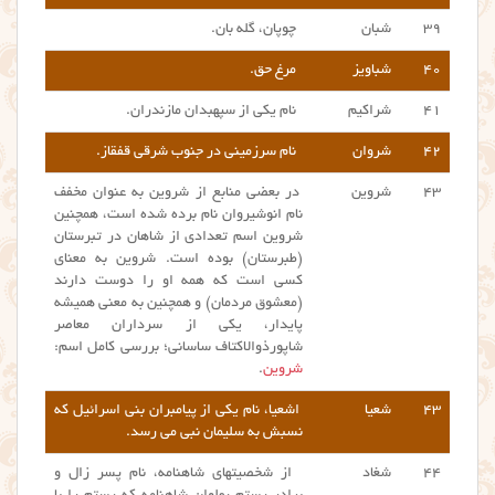
۳۹
شبان
چوپان، گله بان.
۴۰
شباویز
مرغ حق.
۴۱
شراکیم
نام یکی از سپهبدان مازندران.
۴۲
شروان
نام سرزمینی در جنوب شرقی قفقاز.
۴۳
شروین
در بعضی منابع از شروین به عنوان مخفف
نام انوشیروان نام برده شده‌ است، همچنین
شروین اسم تعدادی از شاهان در تبرستان
(طبرستان) بوده‌ است. شروین به معنای
کسی است که همه او را دوست دارند
(معشوق مردمان) و همچنین به معنی همیشه
پایدار، یکی از سرداران معاصر
شاپورذوالاکتاف ساسانی؛ بررسی کامل اسم:
شروین
.
۴۳
شعیا
اشعیا، نام یکی از پیامبران بنی اسرائیل که
نسبش به سلیمان نبی می رسد.
۴۴
شغاد
از شخصیتهای شاهنامه، نام پسر زال و