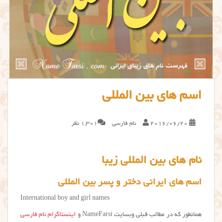
اسم های بین المللی
2016/06/20
نام فارسی
1,301 نظر
نام های بین المللی زیبا
اسم های ایرانی دختر و پسر بین المللی
International boy and girl names
همانطور که در مطالب قبلی وبسایت NameFarsi و
اینستاگرام نام فارسی