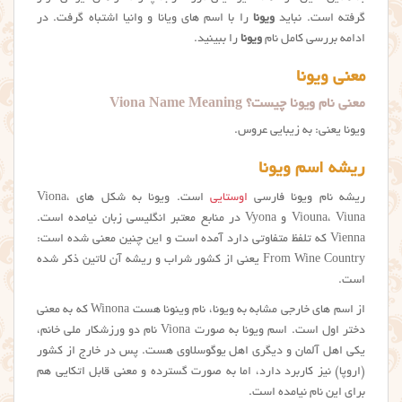
گرفته است. نباید
ویونا
را با اسم های ویانا و وانیا اشتباه گرفت. در
ادامه بررسی کامل نام
ويونا
را ببینید.
معنی ویونا
معنی نام ویونا چیست؟ Viona Name Meaning
ویونا یعنی: به زیبایی عروس.
ریشه اسم ویونا
ریشه نام ویونا فارسی
اوستایی
است. ویونا به شکل های Viona،
Viouna، Viuna و Vyona در منابع معتبر انگلیسی زبان نیامده است.
Vienna که تلفظ متفاوتی دارد آمده است و این چنین معنی شده است:
From Wine Country یعنی از کشور شراب و ریشه آن لاتین ذکر شده
است.
از اسم های خارجی مشابه به ویونا، نام وینونا هست Winona که به معنی
دختر اول است. اسم ویونا به صورت Viona نام دو ورزشکار ملی خانم،
یکی اهل آلمان و دیگری اهل یوگوسلاوی هست. پس در خارج از کشور
(اروپا) نیز کاربرد دارد، اما به صورت گسترده و معنی قابل اتکایی هم
برای این نام نیامده است.