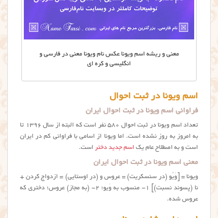
معنی و ریشه اسم ویونا عکس نام ويونا معني در فارسی و
انگلیسی و کره ای
اسم ویونا در ثبت احوال
فراوانی اسم ویونا در ثبت احوال ایران
تعداد اسم ویونا در ثبت احوال ۵۸۰ نفر است که البته از سال ۱۳۹۶ تا
به امروز به روز نشده است. اما ویونا از اسامی با فراوانی کم در ایران
است و به اصطلاح عام یک
اسم جدید دختر
است.
معنی اسم ویونا در ثبت احوال ایران
ویونا = [وَيُو (در سنسكریت) = عروس و (در اوستایی) = ازدواج کردن +
نا (پسوند نسبت)] ۱- منسوب به وَیو؛ ۲- (به مجاز) عروس؛ دختری که
عروس شده.