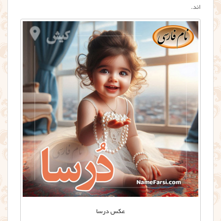
اند.
عکس درسا