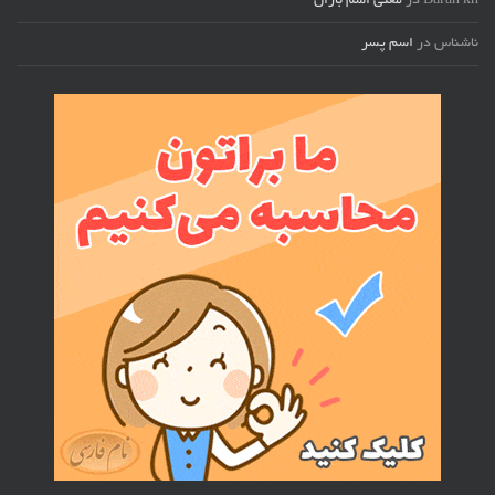
Baran kh
در
معنی اسم باران
ناشناس
در
اسم پسر