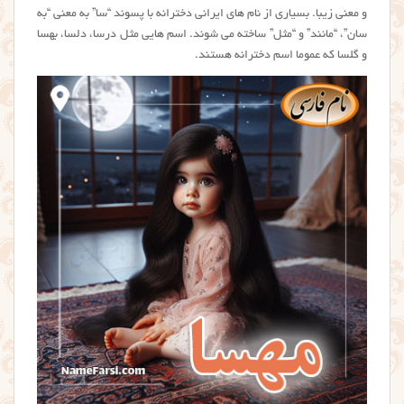
و معنی زیبا. بسیاری از نام های ایرانی دخترانه با پسوند “سا” به معنی “به
سان”، “مانند” و “مثل” ساخته می شوند. اسم هایی مثل درسا، دلسا، بهسا
و گلسا که عموما اسم دخترانه هستند.