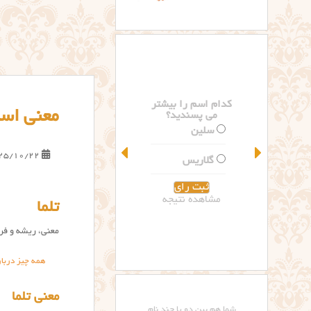
کدام اسم را بیشتر
معنی اسم
می پسندید؟
سلین
25/10/22
گلاریس
مشاهده نتیجه
تلما
معنی، ریشه و فرا
همه چیز دربار
معنی تلما
شما هم بین دو یا چند نام