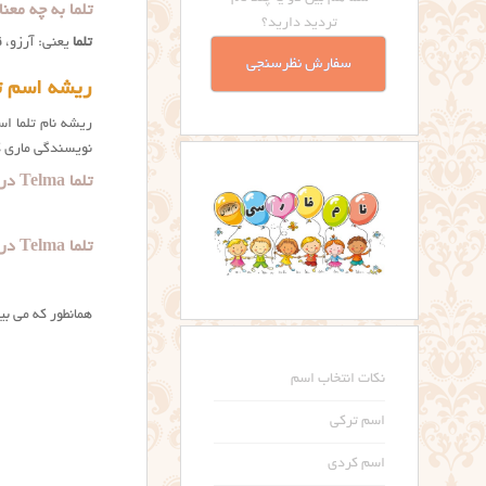
تلما به چه معناست؟ a Name Meaning
تردید دارید؟
تلما
یعنی: آرزو، 
سفارش نظرسنجی
ریشه اسم تل
نویسندگی ماری 
تلما Telma در منابع ایتالیایی:
تلما Telma در منابع اسپانیایی:
همانطور که می بینید، منابع اسپانیایی تلما Thelma 
نکات انتخاب اسم
اسم ترکی
اسم کردی