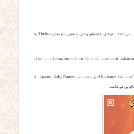
ریشه نام تلما اسپانیایی – ایتالیایی و بهتر است بگوییم یونانی هست. خیلی ها معتقد هستند این نام در سال ۱۸۸۷ میلادی با انتشار رمانی با همین نام یعنی Thelma به
The name Telma means Form Of Thelma and is of Italian or
In Spanish Baby Names the meaning of the name Telma is: Wi