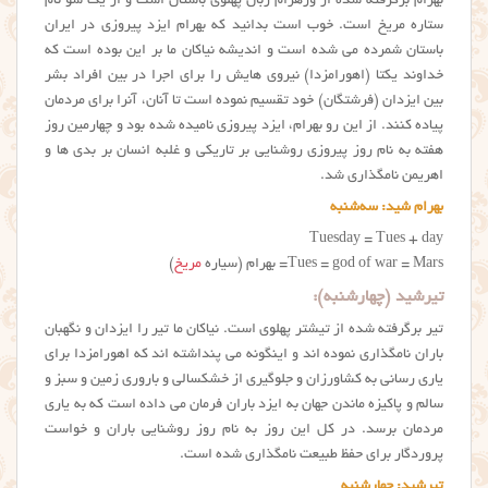
بهرام برگرفته شده از ورهرام زبان پهلوی باستان است و از یک سو نام
ستاره مریخ است. خوب است بدانید که بهرام ایزد پیروزی در ایران
باستان شمرده می شده است و اندیشه نیاکان ما بر این بوده است که
خداوند یکتا (اهورامزدا) نیروی هایش را برای اجرا در بین افراد بشر
بین ایزدان (فرشتگان) خود تقسیم نموده است تا آنان، آنرا برای مردمان
پیاده کنند. از این رو بهرام، ایزد پیروزی نامیده شده بود و چهارمین روز
هفته به نام روز پیروزی روشنایی بر تاریکی و غلبه انسان بر بدی ها و
اهریمن نامگذاری شد.
بهرام شید: سه‌شنبه
Tuesday = Tues + day
Tues = god of war = Mars= بهرام (سیاره
مریخ
)
تیرشید (چهارشنبه):
تیر برگرفته شده از تیشتر پهلوی است. نیاکان ما تیر را ایزدان و نگهبان
باران نامگذاری نموده اند و اینگونه می پنداشته اند که اهورامزدا برای
یاری رسانی به کشاورزان و جلوگیری از خشکسالی و باروری زمین و سبز و
سالم و پاکیزه ماندن جهان به ایزد باران فرمان می داده است که به یاری
مردمان برسد. در کل این روز به نام روز روشنایی باران و خواست
پروردگار برای حفظ طبیعت نامگذاری شده است.
تیرشید: چهارشنبه