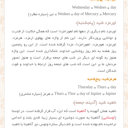
Wednesday = Wednes + day
Wednes = day of Mercury = Mercury = تیر (سیاره عطارد)
اورمزد شید (پنجشنبه):
اورمزد نام دیگری از دهها نام اهورامزدا است که همگی حکایت از قدرت
و توانایی پروردگار دارند. این نام از واژه های پهلوی ارمزد، هرمزد،
اورمزد، هورمزد، اهورامزدا، مزدا گرفته شده است. از این رو پنجمین
روز هفته به نام روز روشنایی خداوند نامگذاری شده است. این واژه
هنوز به گونه ای دیگر در شب های جمعه برقرار است و هنوز تصور
مردمان ما بر این است که شب های جمعه روز ارتباط با خداوند و فوت
شدگان است.
هرمزشید: پنج‌شنبه
Thursday = Thurs + day
Thurs = Thor = day of Jupiter = Jupiter = هرمز (سیاره مشتری)
ناهید شید (آدینه، جمعه):
ناهید همان آنهیته یا
آناهیتا
است که ایزد آب قرار گرفته است. در اوستا
(
اوستایی
) آناهیتا به صورت دوشیزه ای بسیار زیبا، قدی بلند و اندامی
تراشیده نام نهاده شده است و نام دیگر ستاره ونوس نیز آناهیتا یا ناهید