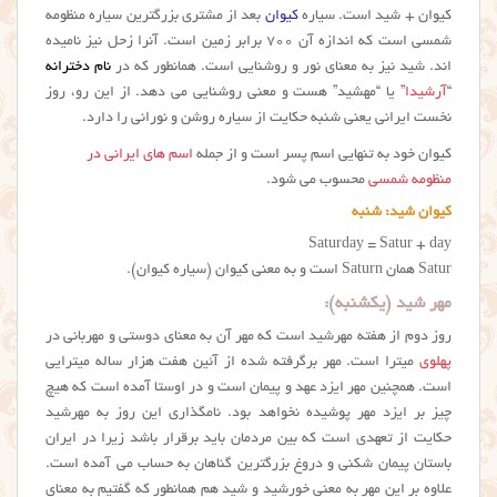
کیوان + شید است. سیاره
کیوان
بعد از مشتری بزرگترین سیاره منظومه
شمسی است که اندازه آن ۷۰۰ برابر زمین است. آنرا زحل نیز نامیده
اند. شید نیز به معنای نور و روشنایی است. همانطور که در
نام دخترانه
“
آرشیدا
” یا “مهشید” هست و معنی روشنایی می دهد. از این رو، روز
نخست ایرانی یعنی شنبه حکایت از سیاره روشن و نورانی را دارد.
کیوان خود به تنهایی اسم پسر است و از جمله
اسم های ایرانی در
منظومه شمسی
محسوب می شود.
کیوان شید: شنبه
Saturday = Satur + day
Satur همان Saturn است و به معنی کیوان (سیاره کیوان).
مهر شید (یکشنبه):
روز دوم از هفته مهرشید است که مهر آن به معنای دوستی و مهربانی در
پهلوی
میترا است. مهر برگرفته شده از آئین هفت هزار ساله میترایی
است. همچنین مهر ایزد عهد و پیمان است و در اوستا آمده است که هیچ
چیز بر ایزد مهر پوشیده نخواهد بود. نامگذاری این روز به مهرشید
حکایت از تعهدی است که بین مردمان باید برقرار باشد زیرا در ایران
باستان پیمان شکنی و دروغ بزرگترین گناهان به حساب می آمده است.
علاوه بر این مهر به معنی خورشید و شید هم همانطور که گفتیم به معنای