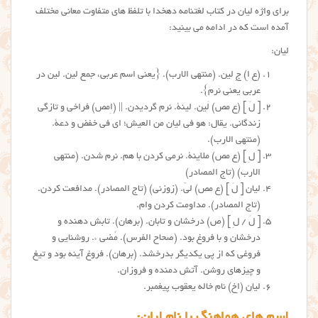
برای واژه لیان در کتاب لغتنامه دهخدا با تلفظ های متفاوت معانی مختلف
آمده است که در ادامه می بینید:
لیان:
(ع اِ) جِ لین. (منتهی الارب). {یعنی اسم عربی، جمع لین. لین در
عربی یعنی نرم}.
[ لَ ] (ع مص) لَین. لینة. نرم گردیدن. || (اِمص) فراخی و تازگی
زندگانی. یقال: هو فی لیان من العیش؛ ای فی خفض و دعة.
(منتهی الارب).
[ لِ ] (ع مص) ملاینة. نرمی کردن با هم. نرم شدن. (منتهی
الارب) (تاج المصادر)
لیان [ لَ ] (ع مص) لیّ. (زوزنی) (تاج المصادر). مدافعت کردن.
(تاج المصادر). مداومت کردن وام.
[ لَ / لِ ] (ص) درخشان و تابان. (برهان). تابش دهنده و
درخشان و با فروغ بود. (صحاح الفرس). مُضی ء. روشنایی و
فروغی که از پی یکدیگر بدرخشد. (برهان). فروغ آینه بود و تیغ
و چیزهای روشن. آتش دمنده و فروزان.
لیان (اِخ) نام خاله یعقوب پیغمبر.