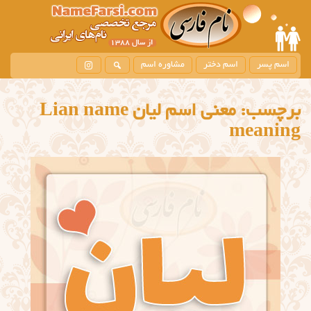
اسم پسر
اسم دختر
مشاوره اسم
برچسب:
معني اسم ليان Lian name
meaning