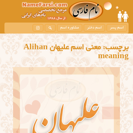
اسم پسر
اسم دختر
مشاوره اسم
برچسب:
معني اسم عليهان Alihan
meaning