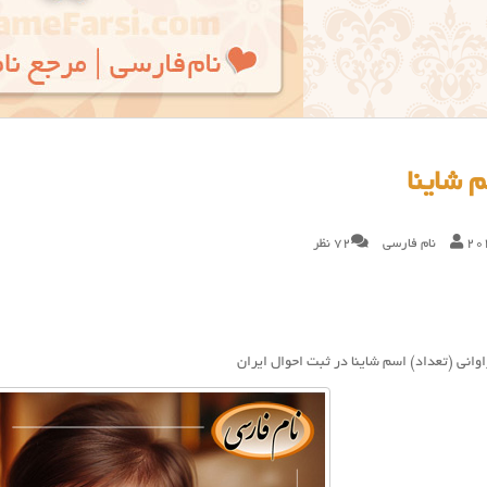
 شاینا
20
نام فارسی
72 نظر
وانی (تعداد) اسم شاینا در ثبت احوال ایران