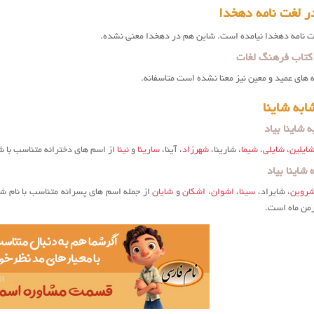
ر لغت نامه دهخدا
غت نامه دهخدا نیامده است. شاین هم در دهخدا معنی نشده.
 کتاب فرهنگ لغات
ه های عمید و معین نیز معنا نشده است متاسفانه.
به شاینا
 شاینا بیاد
ایلین
،
شایلی
،
شیما
، شارینا،
شهرزاد
، آینا،
سارینا
و
نینا
از اسم های دخترانه متناسب با 
شاینا بیاد
روین
، شایراد،
سینا
،
اشوان
،
اشکان
و
شایان
از جمله اسم های پسرانه متناسب با نام ش
رمن ماه است.