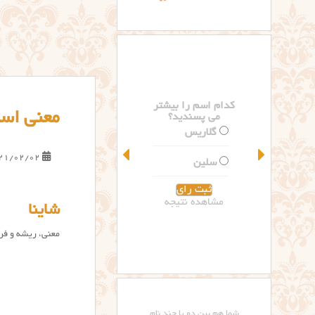
کدام اسم را بیشتر
معنی اسم
می پسندید؟
گلاریس
21/02/02
سلین
مشاهده نتیجه
شاینا
معنی، ریشه و فرا
شما هم بین دو یا چند نام