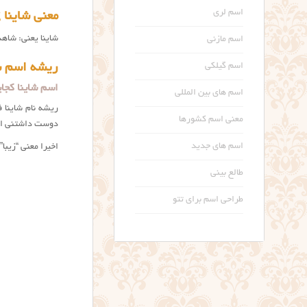
اسم لری
معنی شاینا Shayna name meaning
شاینا یعنی: شاهد
اسم مازنی
ریشه اسم ش
اسم گیلکی
اسم شاینا کجا
اسم های بین المللی
معنی اسم کشورها
دوست داشتنی است
اسم های جدید
اخیرا معنی “زیبا” نیز برای شاینا با نگارش Shaina در م
طالع بینی
طراحی اسم برای تتو