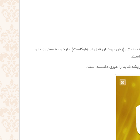
نا فارسی است. بر اساس منابع روی وب انگلیسی اسم Shaina یا به صورت Shayna ریشه ییدیش (زبان یهودیان قبل از هلوکاست) دارد و به معنی زیبا و
است.