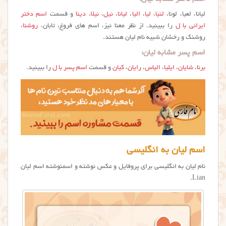
لیانا، لعیا، لونا،
لنیا
،
لیا
،
الیا
،
لیانا
،
نیل
،
نیلا
،
دینا
و قسمت
اسم دختر
ایرانی با ل
را ببینید. از نظر معنا نیز، اسم های فروغ، تابان،
روشنا
،
روشنک و رخشان شبیه نام ليان هستند.
اسم پسر مشابه لیان:
برنا
،
شایان
،
ایلیا
،
الیاس
،
رایان
،
کیان
و قسمت
اسم پسر با ل
را ببینید.
اسم لیان به انگلیسی
نام لیان به انگلیسی برای پروفایل و عکس نوشته و اسمنوشته اسم لیان
Lian.