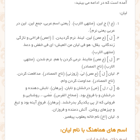
آمده است که در ادامه می بینید:
لیان:
(ع اِ) جِ لین. (منتهی الارب). {یعنی اسم عربی، جمع لین. لین در
عربی یعنی نرم}.
[ لَ ] (ع مص) لَین. لینة. نرم گردیدن. || (اِمص) فراخی و تازگی
زندگانی. یقال: هو فی لیان من العیش؛ ای فی خفض و دعة.
(منتهی الارب).
[ لِ ] (ع مص) ملاینة. نرمی کردن با هم. نرم شدن. (منتهی
الارب) (تاج المصادر)
لیان [ لَ ] (ع مص) لیّ. (زوزنی) (تاج المصادر). مدافعت کردن.
(تاج المصادر). مداومت کردن وام.
[ لَ / لِ ] (ص) درخشان و تابان. (برهان). تابش دهنده و
درخشان و با فروغ بود. (صحاح الفرس). مُضی ء. روشنایی و
فروغی که از پی یکدیگر بدرخشد. (برهان). فروغ آینه بود و تیغ
و چیزهای روشن. آتش دمنده و فروزان.
لیان (اِخ) نام خاله یعقوب پیغمبر.
اسم های هماهنگ با نام لیان:
اسم دختر مشابه لیان: