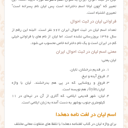
ليان در ثبت احوال ایران به عنوان
اسم دخترانه
مورد تایید است. این
تعبیر که “چون لیانا اسم دخترانه است پس لیان نام پسرانه است”
تعبیری اشتباه است.
فراوانی لیان در ثبت احوال
تعداد اسم لیان در ثبت احوال ایران ۶۶۷ نفر است. البته این رقم از
سال ۱۳۹۶ بروزرسانی نشده است. اما ليان از نام های با فراوانی خیلی
کم در ایران است و یک نام دخترانه خاص محسوب می شود.
معنی اسم لیان در ثبت احوال ایران
لیان یعنی:
در قديم درخشان، تابان.
فروغ آینه و تیغ.
فروغ و روشنایی که در پی هم بدرخشند. لَیان با واژه‌
لیان/liyān/ هم نویسه است.
لیان: شهر قدیمی ایلامی، که آثاری از آن در تپه‌ای در ۱۱
کیلومتری جنوب بوشهر به دست آمده به زبان ایلامی است.
اسم لیان در لغت نامه دهخدا
برای واژه لیان در کتاب لغتنامه دهخدا با تلفظ های متفاوت معانی مختلف