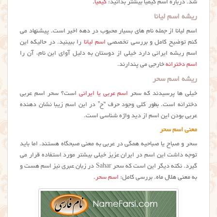
شد. درباره اسم کیمیا بیشتر بدانید:
کیمیا
.
ریشه اسم لیانا
اسم لیانا از جمله نام های بسیار محبوب در دهه اخیر است. پیشنهاد می
کنم توضیح کامل و بررسی تخصصی
اسم لیانا
را ببینید. در حالیکه این
اسم ریشه ایرانی دارد خیلی از دوستان به دلیل آوای این نام، آن را
اسم دخترانه
خارجی می پندارند.
ریشه اسم سحر
خیلی ها پرسیدند که سحر
اسم عربی یا ایرانی
است؟ سحر اسم عربی
دخترانه است. بطور کلی وجود حرف “ح” در این اسم زیبا نشان دهنده
عربی بودن این اسم از دید واژه شناسی است.
معنی اسم سحر
سحر و صباح یا صباحیه همگی در عربی به معنی صبحگاه هستند. اما باید
توجه داشت این اسم در ایران عزیز خیلی بیشتر مورد استفاده قرار می
گیرد. نکته دیگر این است که سحر Sahar در زبان عبری نیز اسم هست و
به معنی هلال ماه. بررسی کامل:
اسم سحر
.