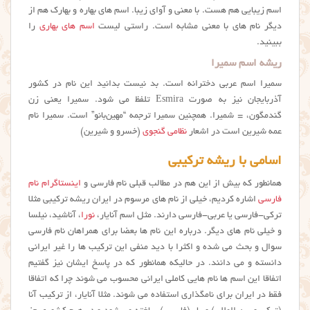
اسم زیبایی هم هست. با معنی و آوای زیبا. اسم های بهاره و بهارک هم از
دیگر نام های با معنی مشابه است. راستی لیست
اسم های بهاری
را
ببینید.
ریشه اسم سمیرا
سمیرا اسم عربی دخترانه است. بد نیست بدانید این نام در کشور
آذربایجان نیز به صورت Esmira تلفظ می شود. سمیرا یعنی زن
گندمگون، = شمیرا. همچنین سمیرا ترجمه‌ “مهین‌بانو” است. سمیرا نام
عمه‌ شیرین است در اشعار
نظامی گنجوی
(خسرو و شیرین)
اسامی با ریشه ترکیبی
همانطور که بیش از این هم در مطالب قبلی نام فارسی و
اینستاگرام نام
فارسی
اشاره کردیم، خیلی از نام های مرسوم در ایران ریشه ترکیبی مثلا
ترکی-فارسی یا عربی-فارسی دارند. مثل اسم آنایار،
نورا
، آناشید، نیلسا
و خیلی نام های دیگر. درباره این نام ها بعضا برای همراهان نام فارسی
سوال و بحث می شده و اکثرا با دید منفی این ترکیب ها را غیر ایرانی
دانسته و می دانند. در حالیکه همانطور که در پاسخ ایشان نیز گفتیم
اتفاقا این اسم ها نام هایی کاملی ایرانی محسوب می شوند چرا که اتفاقا
فقط در ایران برای نامگذاری استفاده می شوند. مثلا آنایار، از ترکیب آنا