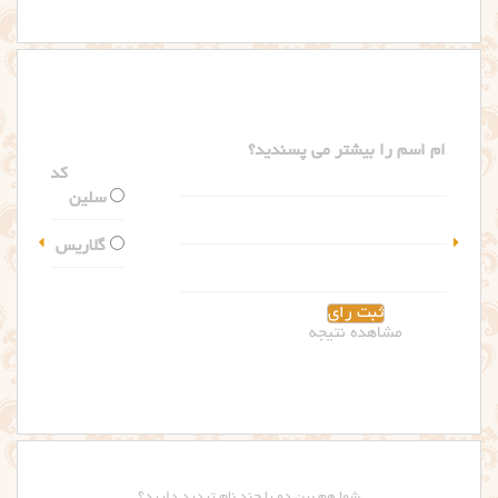
کدام اسم را بیشتر می پسندید؟
سلین
گلاریس
مشاهده نتیجه