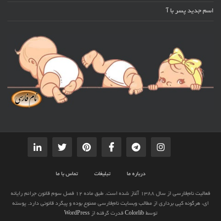
اسم جدید پسر با آ
درباره ما
تبلیغات
تماس با ما
فعالیت نام‌فارسی از سال 1388 آغاز شده است. طبق ماده 12 فصل سوم قانون جرائم رایانه
ای، هرگونه کپی برداری از مطالب وبسایت نام‌فارسی ممنوع بوده و پیگرد قانونی دارد. پوسته
توسط
Colorlib
قدرت گرفته از
WordPress