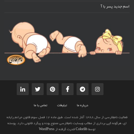
اسم جدید پسر با آ
درباره ما
تبلیغات
تماس با ما
فعالیت نام‌فارسی از سال 1388 آغاز شده است. طبق ماده 12 فصل سوم قانون جرائم رایانه
ای، هرگونه کپی برداری از مطالب وبسایت نام‌فارسی ممنوع بوده و پیگرد قانونی دارد. پوسته
توسط
Colorlib
قدرت گرفته از
WordPress