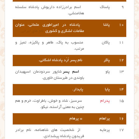
۹
پاساک
اسم برادرزاده داریوش پادشاه سلسله
هخامنشی.
۱۰
پاشا
پادشاه در امپراطوری عثمانی، عنوان
مقامات لشکری و کشوری
نام های ایرانی
۱۱
پاکان
منسوب به پاک، طاهر و پاکیزه، تمیز و
مرتب.
۱۲
پاکر
نام پسر اُرُد پادشاه اشکانی.
۱۳
پاو
اسم پسر
شاپور سردودمان اسپهبدان
باوندی در طبرستان خاوری.
۱۴
پایا
پایدار.
۱۵
پدرام
سرسبز، شاد و خوش، باطراوت، خرم و هم
چنین به معنی آراسته، نیکو.
۱۶
پراهام
= پرهام
۱۷
پرمایه
از شخصیت های شاهنامه، نام برادر
فریدون پادشاه پیشدادی.