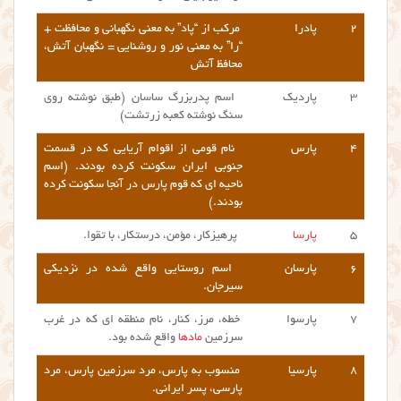
۲
پادرا
مرکب از “پاد” به معنی نگهبانی و محافظت +
“را” به معنی نور و روشنایی = نگهبان آتش،
محافظ آتش
۳
پاردیک
اسم پدربزرگ ساسان (طبق نوشته روی
سنگ نوشته کعبه زرتشت)
۴
پارس
نام قومی از اقوام آریایی که در قسمت
جنوبی ایران سکونت کرده بودند‎‎. (اسم
ناحیه ای که قوم پارس در آنجا سکونت کرده
بودند.)
۵
پارسا
پرهیزکار، مؤمن، درستکار، با تقوا.
۶
پارسان
اسم روستایی واقع شده در نزدیکی
سیرجان.
۷
پارسوا
خطه، مرز، کنار، نام منطقه ای که در غرب
سرزمین
مادها
واقع شده بود.
۸
پارسیا
منسوب به پارس، مرد سرزمین پارس، مرد
پارسی، پسر ایرانی.