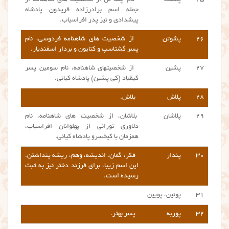
جمله اسم برادرزاده فریدون پادشاه
پیشدادی و نیز پدر افراسیاب.
۲۶
پشوتن
از شخصیت های شاهنامه فردوسی، نام
پسر گشتاسپ و کتایون و بردار اسفندیار.
۲۷
پشین
از شخصیتهای شاهنامه، نام سومین پسر
کیقباد (کی پشین) پادشاه کیانی.
۲۸
پلاش
بلاش.
۲۹
پلاشان
بلاشان، از شخصیت های شاهنامه، نام
دلاوری تورانی از پهلوانان افراسیاب،
همزمان با کیخسرو پادشاه کیانی.
۳۰
پندار
فکر، گمان، اندیشه، وهم، ریشه پنداشتن.
این اسم زیبا، برای فرزند دختر نیز به ثبت
رسیده است.
۳۱
پوئین، پویین
۳۲
پوربه
پسر بهتر.