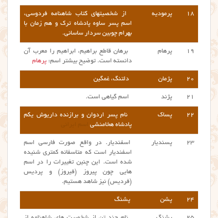
۱۸
پرمودیه
از شخصیتهای کتاب شاهنامه فردوسی،
اسم پسر ساوه پادشاه ترک و هم زمان با
بهرام چوبین سردار ساسانی.
۱۹
پرهام
برهان قاطع براهیم، ابراهیم را معرب آن
دانسته است. توضیح بیشتر اسم:
پرهام
۲۰
پژمان
دلتنگ، غمگین
۲۱
پژند
اسم گیاهی است.
۲۲
پساک
نام پسر اردوان و برازنده داریوش یکم
پادشاه هخامنشی
ا
سم ایرانی
۲۳
پسندیار
اسفندیار. در واقع صورت فارسی اسم
اسفندیار است که متاسفانه کمتری شنیده
شده است. این چنین تغییرات را در اسم
هایی چون پیروز (فیروز) و پردیس
(فردیس) نیز شاهد هستیم.
۲۴
پشن
پشنگ
۲۵
پشنگ
نام چند تن از شخصیت های شاهنامه از