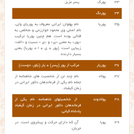
۳۳
پورک
پسر عزیز.
۳۴
پورنگ
۳۵
پوریا
نام پهلوان ایرانی معروف به پوریای ولی،
نام اصلی وی محمود خوارزمی و متخلص به
قتالی بوده است. هم چنین پوریا ترکیب
«پور» به معنی «پُر» و «ی » نسبت و «الف»
زیبایی است: (پور + ی + ا = پوریا) یعنی
بسیار دارنده.
۳۶
پوریار
مرکب از پور (پسر) + یار (یاور، دوست).
۳۷
پولاد
نام چند تن از شخصیت های شاهنامه از
جمله نام یکی از فرماندهان دلاور ایرانی در
زمان کیقباد.
۳۸
پولادوند
از شخصیتهای شاهنامه، نام یکی از
فرماندهان دلاور ایرانی در زمان کیقباد
پادشاه کیانی.
۳۹
پویا
آن که دارای حرکت و پیشروی است. در
جریان.