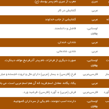
عبری
معرب از عبری نام پسر یوسف (ع).
عربی
گشایش در کار
له
عربی
گشایشی از جانب خداوند
اوستایی،
فاضل و دانشمند.
پهلوی
عربی
شادان، خندان.
عربی
شادی، شادمانی.
ات
اوستایی،
صورت دیگری از فرخزاد، نام پدر آذرفرنبغ مؤلف دینکرت.
پهلوی
ار
فارسی,عربی
فرخ (فارسی) + یسار (عربی) دارای مال و ثروت خجسته و مبار
عربی
یکتا، یگانه. معادل اسم فرید که آن هم اسم عربی است، می با
ورد
فارسی,عربی
فرش (عربی) + آورد (فارسی)، فرشید ورد.
سب
اوستایی،
دارنده اسب تنومند، نام یکی از سرداران کمبوجیه.
پهلوی