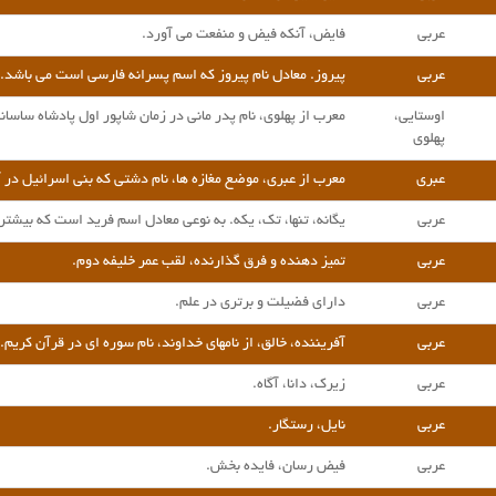
عربی
فایض، آنکه فیض و منفعت می آورد.
عربی
پیروز. معادل نام پیروز که اسم پسرانه فارسی است می باشد.
اوستایی،
معرب از پهلوی، نام پدر مانی در زمان شاپور اول پادشاه ساسان
پهلوی
عبری
معرب از عبری، موضع مغازه ها، نام دشتی که بنی اسرائیل در 
عربی
یگانه، تنها، تک، یکه. به نوعی معادل اسم فرید است که بیشت
عربی
تمیز دهنده و فرق گذارنده، لقب عمر خلیفه دوم.
عربی
دارای فضیلت و برتری در علم.
عربی
آفریننده، خالق، از نامهای خداوند، نام سوره ای در قرآن کریم.
عربی
زیرک، دانا، آگاه.
عربی
نایل، رستگار.
عربی
فیض رسان، فایده بخش.