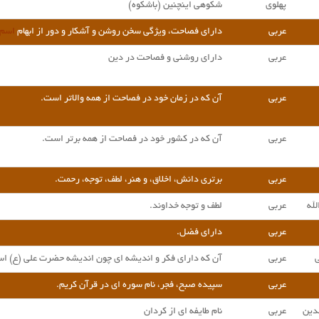
پهلوی
شکوهی اینچنین (باشکوه)
عربی
دارای فصاحت، ویژگی سخن روشن و آشکار و دور از ابهام
اسم 
عربی
دارای روشنی و فصاحت در دین
عربی
آن که در زمان خود در فصاحت از همه والاتر است.
عربی
آن که در کشور خود در فصاحت از همه برتر است.
عربی
برتری دانش، اخلاق، و هنر، لطف، توجه، رحمت.
له
عربی
لطف و توجه خداوند.
عربی
دارای فضل.
عربی
آن که دارای فکر و اندیشه ای چون اندیشه حضرت علی (ع) ا
عربی
سپیده صبح، فجر، نام سوره ای در
قرآن کریم
.
دین
عربی
نام طایفه ای از کردان