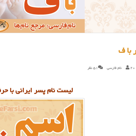
با ف
20
نام فارسی
51 نظر
لیست نام پسر ایرانی با ح