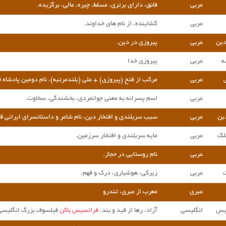
عربی
فائق، دارای برتری، مسلط، چیره، عالی، برگزیده.
عربی
گشاینده، از نام های خداوند.
دین
عربی
پیروزی در دین.
ه
عربی
پیروزی خدا
ی
عربی
مرکب از فتح (پیروزی) + علی (بلندمرتبه)، نام دومین پادشاه ق
عربی
اسم پسرانه به معنی جوانمردی، بخشندگی، سخاوت.
دین
عربی
سبب سربلندی و افتخار دین، نام شاعر و داستانسرای ایرانی ق
لک
عربی
مایه سربلندی و افتخار سرزمین.
عربی
نام روستایی در حجاز.
عربی
زیرکی، هوشیاری، درک و فهم.
عبری
معرب از
عبری
، تندرو
یس
انگلیسی
آزاد، رها از قید و بند،
فرانسیس باکن
فیلسوف بزرگ انگلیسی. 