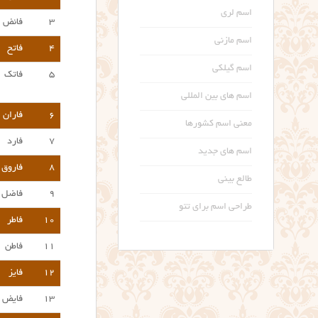
اسم لری
۳
فائض
اسم مازنی
۴
فاتح
اسم گیلکی
۵
فاتک
اسم های بین المللی
۶
فاران
معنی اسم کشورها
۷
فارد
اسم های جدید
۸
فاروق
طالع بینی
۹
فاضل
طراحی اسم برای تتو
۱۰
فاطر
۱۱
فاطن
۱۲
فایز
۱۳
فایض