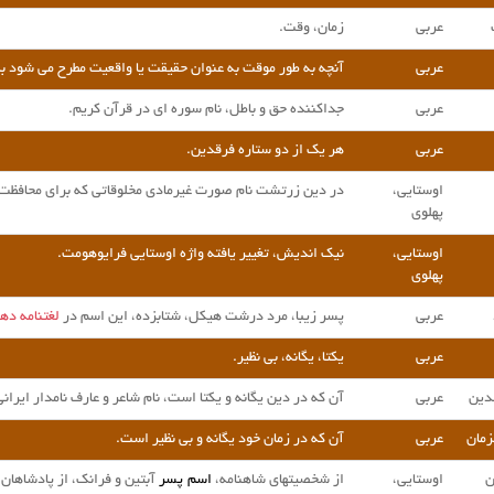
عربی
زمان، وقت.
عربی
آنچه به طور موقت به عنوان حقیقت یا واقعیت مطرح می شود ب
عربی
جداکننده حق و باطل، نام سوره ای در قرآن کریم.
عربی
هر یک از دو ستاره فرقدین.
اوستایی،
در دین زرتشت نام صورت غیرمادی مخلوقاتی که برای محافظت ا
پهلوی
اوستایی،
نیک اندیش، تغییر یافته واژه اوستایی فرایوهومت.
پهلوی
عربی
پسر زیبا، مرد درشت هیکل، شتابزده، این اسم در
لغتنامه ده
عربی
یکتا، یگانه، بی نظیر.
دین
عربی
آن که در دین یگانه و یکتا است، نام شاعر و عارف نامدار ایر
زمان
عربی
آن که در زمان خود یگانه و بی نظیر است.
ن
اوستایی،
از شخصیتهای شاهنامه،
اسم پسر
آبتین و فرانک، از پادشاهان