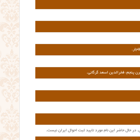
اجار.
رن پنجم:
فخرالدین اسعد گرگانی
.
در حال حاضر این نام مورد تایید ثبت احوال ایران نیست.