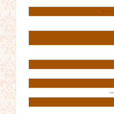
دخترانه
ست.