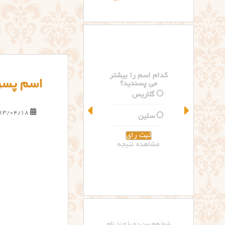
کدام اسم را بیشتر
اسم پسر 
می پسندید؟
گلاریس
13/04/18
سلین
مشاهده نتیجه
شما هم بین دو یا چند نام