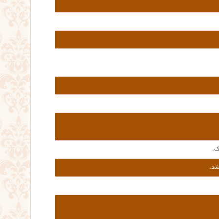
ک.
شد.