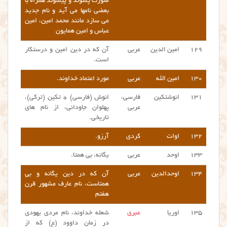
صورت پسوند و پیشوند همراه با
بعضی نامها می آید و نام جدید
می سازد مانند محمد امین، امین
عباس و امین همایون
۱۲۹
امین الدین
عربی
آن که در دین امین و درستکار
است.
۱۳۰
امین الله
عربی
مورد اعتماد خداوند.
۱۳۱
انوشتکین
فارسی،
انوش (فارسی) + تکین (ترکی)،
عربی
پهلوان جاودانی، از نام های
تاریخی.
۱۳۲
اوات
کردی
آرزو.
۱۳۳
اوحد
عربی
یگانه، بی همتا.
۱۳۴
اوحدالدین
عربی
آن که در دین یگانه و بی
همتاست، نام عارف مشهور قرن
هفتم
۱۳۵
اوریا
عبری
شعله خداوند، نام مردی یهودی
در زمان داوود (ع) که از