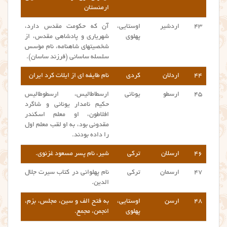
ارمنستان
۴۳
اردشیر
اوستایی،
آن که حکومت مقدس دارد،
پهلوی
شهریاری و پادشاهی مقدس، از
شخصیتهای شاهنامه، نام مؤسس
سلسله ساسانی (فرزند ساسان).
۴۴
اردلان
کردی
نام طایفه ای از ایلات کرد ایران
۴۵
ارسطو
یونانی
ارسطاطالیس، ارسطوطالیس
حکیم نامدار یونانی و شاگرد
افلاطون، او معلم اسکندر
مقدونی بود، به او لقب معلم اول
را داده بودند.
۴۶
ارسلان
ترکی
شیر، نام پسر مسعود غزنوی.
۴۷
ارسمان
ترکی
نام پهلوانی در کتاب سیرت جلال
الدین.
۴۸
ارسن
اوستایی،
به فتح الف و سین، مجلس، بزم،
پهلوی
انجمن، مجمع.