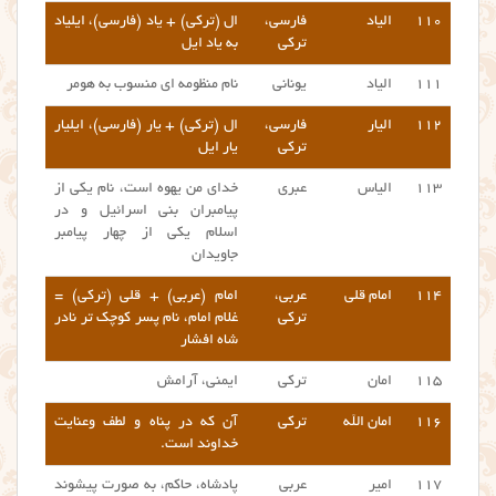
۱۱۰
الیاد
فارسی،
ال (ترکی) + یاد (فارسی)، ایلیاد
ترکی
به یاد ایل
۱۱۱
الیاد
یونانی
نام منظومه ای منسوب به هومر
۱۱۲
الیار
فارسی،
ال (ترکی) + یار (فارسی)، ایلیار
ترکی
یار ایل
۱۱۳
الیاس
عبری
خدای من یهوه است، نام یکی از
پیامبران بنی اسرائیل و در
اسلام یکی از چهار پیامبر
جاویدان
۱۱۴
امام قلی
عربی،
امام (عربی) + قلی (ترکی) =
ترکی
غلام امام، نام پسر کوچک تر نادر
شاه افشار
۱۱۵
امان
ترکی
ایمنی، آرامش
۱۱۶
امان الله
ترکی
آن که در پناه و لطف وعنایت
خداوند است.
۱۱۷
امیر
عربی
پادشاه، حاکم، به صورت پیشوند