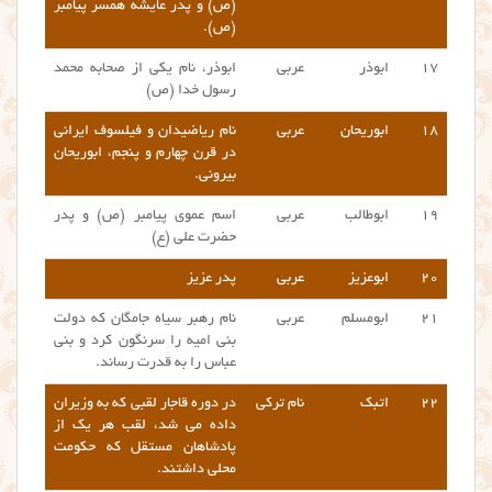
(ص) و پدر عایشه همسر پیامبر
(ص).
۱۷
ابوذر
عربی
ابوذر، نام یکی از صحابه محمد
رسول خدا (ص)
۱۸
ابوریحان
عربی
نام ریاضیدان و فیلسوف ایرانی
در قرن چهارم و پنجم، ابوریحان
بیرونی.
۱۹
ابوطالب
عربی
اسم عموی پیامبر (ص) و پدر
حضرت علی (ع)
۲۰
ابوعزیز
عربی
پدر عزیز
۲۱
ابومسلم
عربی
نام رهبر سیاه جامگان که دولت
بنی امیه را سرنگون کرد و بنی
عباس را به قدرت رساند.
۲۲
اتبک
نام ترکی
در دوره قاجار لقبی که به وزیران
داده می شد، لقب هر یک از
پادشاهان مستقل که حکومت
محلی داشتند.