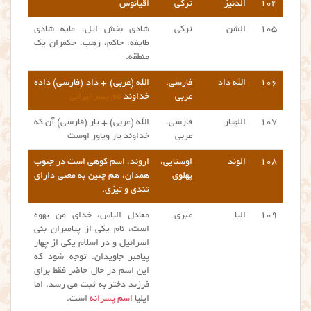
۱۰۴
الدنیز
ترکی
اقیانوس
۱۰۵
الشن
ترکی
شادی بخش ایل، مایه شادی
طایفه، حاکم، رهب، حکمران یک
منطقه.
۱۰۶
الله داد
فارسی،
الله (عربی) + داد (فارسی) داده
عربی
خداوند
نام پسر ایرانی
۱۰۷
اللهیار
فارسی،
الله (عربی) + یار (فارسی) آن که
عربی
خداوند یار ویاور اوست
۱۰۸
الوند
اوستایی،
اروند، اسم کوهی است در جنوب
پهلوی
همدان، هم چنین به معنی دارای
تندی و تیزی.
۱۰۹
الیا
عبری
معادل الیاس، خدای من یهوه
است، نام یکی از پیامبران بنی
اسرائیل و در اسلام یکی از چهار
پیامبر جاویدان. توجه شود که
این اسم در حال حاضر فقط برای
فرزند دختر به ثبت می رسد. اما
ایلیا
اسم پسرانه
است.