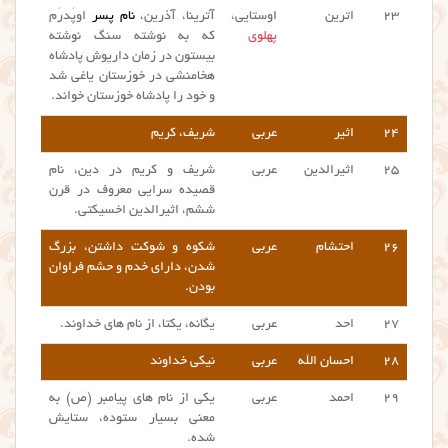
۲۳
اترین
اوستایی،
آترینا، آذرین،
نام پسر
اوپَدرَم
پهلوی
که به نوشته سنگ نوشته
بیستون در زمان داریوش پادشاه
هخامنشی در خوزستان یاغی شد
و خود را پادشاه خوزستان خواند.
۲۴
اثیر
عربی
شریف، کریم
۲۵
اثیرالدین
عربی
شریف و کریم در دین، نام
قصیده سرایی معروف در قرن
ششم، اثیرالدین اخسیکتی.
۲۶
احتشام
عربی
شکوه و شوکت داشتن، بزرگ
شدن، دارای خدم و حشم فراوان
بودن.
۲۷
احد
عربی
یگانه، یکتا، از نام های خداوند.
۲۸
احسان الله
عربی
نیکی خداوند
۲۹
احمد
عربی
یکی از نام های پیامبر (ص) به
معنی بسیار ستوده، ستایش
شده.