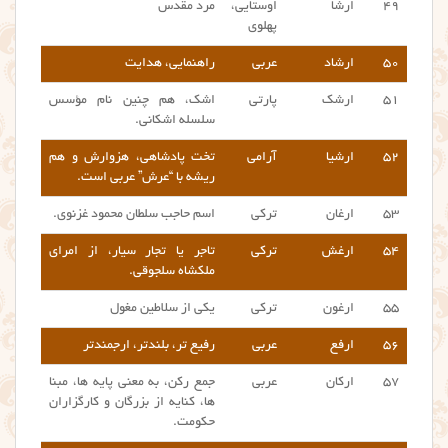
۴۹
ارشا
اوستایی،
مرد مقدس
پهلوی
۵۰
ارشاد
عربی
راهنمایی، هدایت
۵۱
ارشک
پارتی
اشک، هم چنین نام مؤسس
سلسله اشکانی.
۵۲
ارشیا
آرامی
تخت پادشاهی، هزوارش و هم
ریشه با “عرش” عربی است.
۵۳
ارغان
ترکی
اسم حاجب سلطان محمود غزنوی.
۵۴
ارغش
ترکی
تاجر یا تجار سیار، از امرای
ملکشاه سلجوقی.
۵۵
ارغون
ترکی
یکی از سلاطین مغول
۵۶
ارفع
عربی
رفیع تر، بلندتر، ارجمندتر
۵۷
ارکان
عربی
جمع رکن، به معنی پایه ها، مبنا
ها، کنایه از بزرگان و کارگزاران
حکومت.