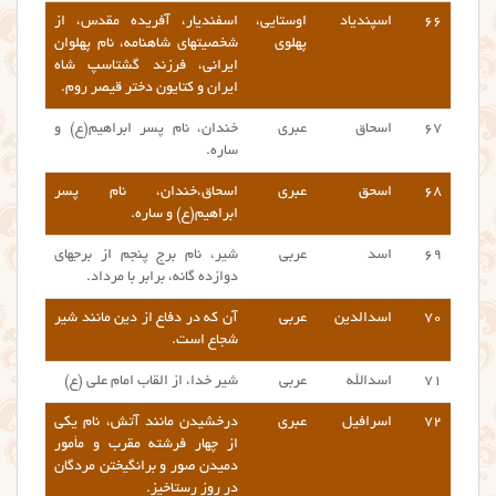
۶۶
اسپندیاد
اوستایی،
اسفندیار، آفریده مقدس، از
پهلوی
شخصیتهای شاهنامه، نام پهلوان
ایرانی، فرزند گشتاسپ شاه
ایران و کتایون دختر قیصر روم.
۶۷
اسحاق
عبری
خندان، نام پسر ابراهیم(ع) و
ساره.
۶۸
اسحق
عبری
اسحاق،خندان، نام پسر
ابراهیم(ع) و ساره.
۶۹
اسد
عربی
شیر، نام برج پنجم از برجهای
دوازده گانه، برابر با مرداد.
۷۰
اسدالدین
عربی
آن که در دفاع از دین مانند شیر
شجاع است.
۷۱
اسدالله
عربی
شیر خدا، از القاب امام علی (ع)
۷۲
اسرافیل
عبری
درخشیدن مانند آتش، نام یکی
از چهار فرشته مقرب و مأمور
دمیدن صور و برانگیختن مردگان
در روز رستاخیز.