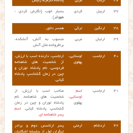
۳۶
ارباب
عربی
پادشاه کارفرما رئیس
۳۷
اربیل
کردی
بسیار خوب (نگارش کردی :
ههولێر)
۳۸
ارتگین
ترکی
همسر دلاور.
۳۹
ارتیان
عربی
منسوب به آتش، آتشکده،
برافروخته مثل آتش
۴۰
ارجاسب
اوستایی،
ارجاسپ، دارنده اسب با ارزش،
پهلوی
از شخصیت های شاهنامه
فردوسی، نام پادشاه توران و
چین در زمان گشتاسپ پادشاه
کیانی.
۴۱
ارجاسپ
اسم
صاحب اسب با ارزش، از
اوستایی
،
شخصیت های شاهنامه، نام
پهلوی
پادشاه توران و چین در زمان
گشتاسپ پادشاه کیانی.
اسم
پسر شاهنامه ای
.
۴۲
اردشام
ارمنی
پسر ارتاسس دوم و برادر
تیگران اول از سلسله اشکانیان