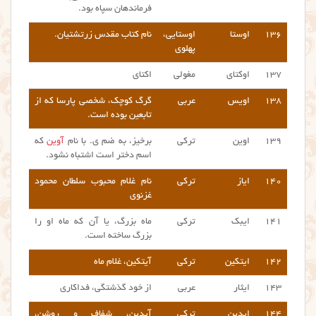
فرماندهان سپاه بود.
۱۳۶
اوستا
اوستایی،
نام کتاب مقدس زرتشتیان.
پهلوی
۱۳۷
اوکتای
مغولی
اکتای
۱۳۸
اویس
عربی
گرگ کوچک، شخصی پارسا که از
تابعین بوده است.
۱۳۹
اوین
ترکی
برخیز، به ضم ی. با نام
آوین
که
اسم دختر است اشتباه نشود.
۱۴۰
ایاز
ترکی
نام غلام محبوب سلطان محمود
غزنوی
۱۴۱
ایبک
ترکی
ماه بزرگ، یا آن که ماه او را
بزرگ ساخته است.
۱۴۲
ایتکین
ترکی
آیتکین، غلام ماه
۱۴۳
ایثار
عربی
از خود گذشتگی، فداکاری
۱۴۴
ایدین
ترکی
آیدین، شفاف و روشن،