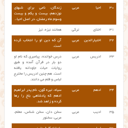
۳۰
احیا
عربی
زندگان، نامی برای شبهای
نوزدهم، بیست و یکم و بیست
وسوم ماه رمضان، در اصل احیاء.
۳۱
اختای
ترکی
همانند نیزه، تیز
۳۲
اختیارالدین
عربی
آن که دین او را انتخاب کرده
است.
۳۳
ادریس
عربی
درس خوانده، پیامبری که نام او
دو بار در قرآن آمده و طبق
روایات حیات جاودانه یافته
است. هم چنین ادریس را مخترع
لباس و قلم می دانند.
۳۴
ادهم
عربی
سیاه، تیره گون، نام پدر ابراهیم
ادهم که پادشاهی بلخ را رها
کرده و زاهد شد.
۳۵
ادیب
عربی
سخن دان، سخن شناس، معلم،
مربی، سخنور