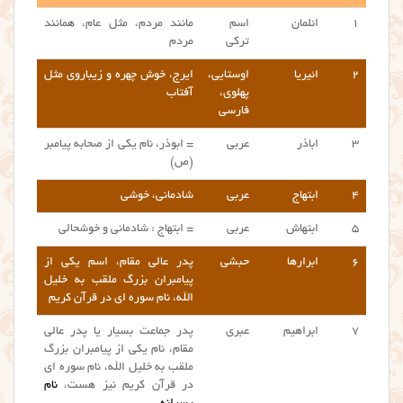
۱
ائلمان
اسم
مانند مردم، مثل عام، همانند
ترکی
مردم
۲
ائیریا
اوستایی،
ایرج، خوش چهره و زیباروی مثل
پهلوی،
آفتاب
فارسی
۳
اباذر
عربی
= ابوذر، نام یکی از صحابه پیامبر
(ص)
۴
ابتهاج
عربی
شادمانی، خوشی
۵
ابتهاش
عربی
= ابتهاج : شادمانی و خوشحالی
۶
ابرارها
حبشی
پدر عالی مقام، اسم یکی از
پیامبران بزرگ ملقب به خلیل
الله، نام سوره ای در قرآن کریم
۷
ابراهیم
عبری
پدر جماعت بسیار یا پدر عالی
مقام، نام یکی از پیامبران بزرگ
ملقب به خلیل الله، نام سوره ای
در قرآن کریم نیز هست،
نام