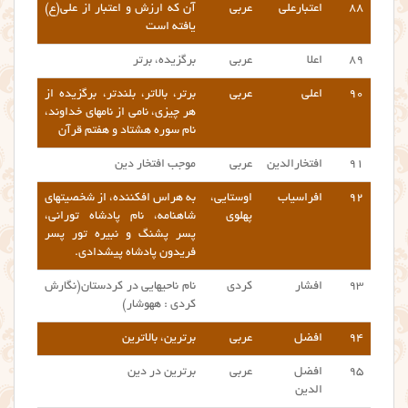
۸۸
اعتبارعلی
عربی
آن که ارزش و اعتبار از علی(ع)
یافته است
۸۹
اعلا
عربی
برگزیده، برتر
۹۰
اعلی
عربی
برتر، بالاتر، بلندتر، برگزیده از
هر چیزی، نامی از نامهای خداوند،
نام سوره هشتاد و هفتم قرآن
۹۱
افتخارالدین
عربی
موجب افتخار دین
۹۲
افراسیاب
اوستایی،
به هراس افکننده، از شخصیتهای
پهلوی
شاهنامه، نام پادشاه تورانی،
پسر پشنگ و نبیره تور پسر
فریدون پادشاه پیشدادی.
۹۳
افشار
کردی
نام ناحیهایی در کردستان(نگارش
کردی : ههوشار)
۹۴
افضل
عربی
برترین، بالاترین
۹۵
افضل
عربی
برترین در دین
الدین