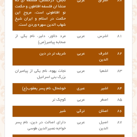
۸۰
اشراق
عربی
تابش، درخشش، فلسفه ای که
منشأ ان فلسفه افلاطون و حکمت
نو افلاطونی است، مروج این
حکمت در اسلام و ایران شیخ
شهاب الدین سهره وردی است.
۸۱
اشرس
عربی
مرد دلاور، دلیر، نام یکی از
صحابه پیامبر(ص)
۸۲
اشرف
عربی
شریف تر در دین
الدین
۸۳
اشعیا
عربی
نجات یهوه، نام یکی از پیامبران
بزرگ بنی اسرائیل
۸۴
اشیر
عبری
خوشحال، نام پسر یعقوب(ع)
۸۵
اصغر
عربی
کوچک تر
۸۶
اصلان
ترکی
شیر
۸۷
اصیل
عربی
دارای اصالت در دین، نام پسر
الدین
خواجه نصیرالدین طوسی