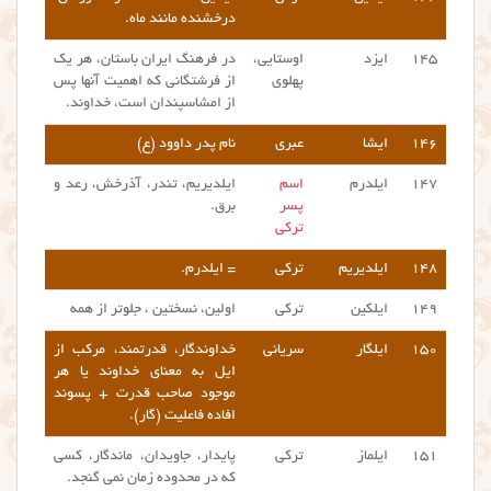
درخشنده مانند ماه.
۱۴۵
ایزد
اوستایی،
در فرهنگ ایران باستان، هر یک
پهلوی
از فرشتگانی که اهمیت آنها پس
از امشاسپندان است، خداوند.
۱۴۶
ایشا
عبری
نام پدر داوود (ع)
۱۴۷
ایلدرم
اسم
ایلدیریم، تندر، آذرخش، رعد و
پسر
برق.
ترکی
۱۴۸
ایلدیریم
ترکی
= ایلدرم.
۱۴۹
ایلکین
ترکی
اولین، نسختین ، جلوتر از همه
۱۵۰
ایلگار
سریانی
خداوندگار، قدرتمند، مرکب از
ایل به معنای خداوند یا هر
موجود صاحب قدرت + پسوند
افاده فاعلیت (گار).
۱۵۱
ایلماز
ترکی
پایدار، جاویدان، ماندگار، کسی
که در محدوده زمان نمی گنجد.