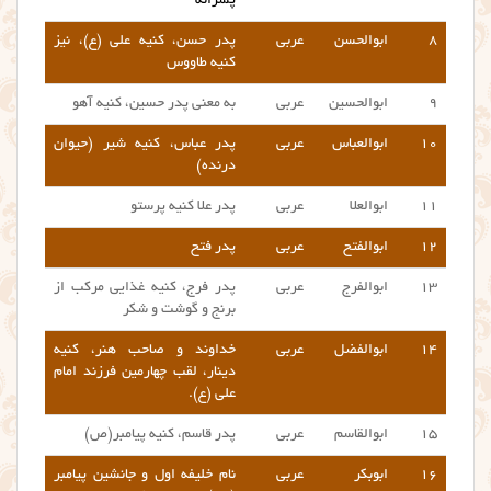
پسرانه
۸
ابوالحسن
عربی
پدر حسن، کنیه علی (ع)، نیز
کنیه طاووس
۹
ابوالحسین
عربی
به معنی پدر حسین، کنیه آهو
۱۰
ابوالعباس
عربی
پدر عباس، کنیه شیر (حیوان
درنده)
۱۱
ابوالعلا
عربی
پدر علا کنیه پرستو
۱۲
ابوالفتح
عربی
پدر فتح
۱۳
ابوالفرج
عربی
پدر فرج، کنیه غذایی مرکب از
برنج و گوشت و شکر
۱۴
ابوالفضل
عربی
خداوند و صاحب هنر، کنیه
دینار، لقب چهارمین فرزند امام
علی (ع).
۱۵
ابوالقاسم
عربی
پدر قاسم، کنیه پیامبر(ص)
۱۶
ابوبکر
عربی
نام خلیفه اول و جانشین پیامبر