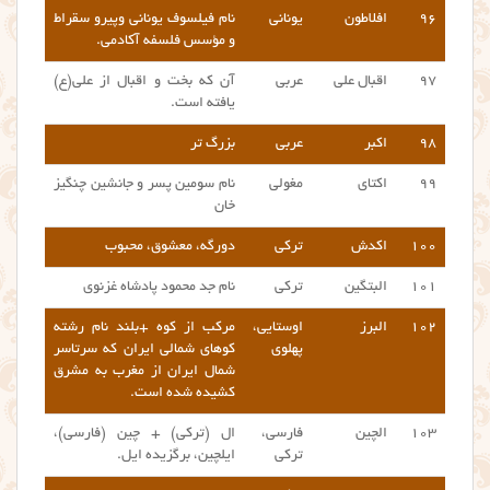
۹۶
افلاطون
یونانی
نام فیلسوف یونانی وپیرو سقراط
و مؤسس فلسفه آکادمی.
۹۷
اقبال علی
عربی
آن که بخت و اقبال از علی(ع)
یافته است.
۹۸
اکبر
عربی
بزرگ تر
۹۹
اکتای
مغولی
نام سومین پسر و جانشین چنگیز
خان
۱۰۰
اکدش
ترکی
دورگه، معشوق، محبوب
۱۰۱
البتگین
ترکی
نام جد محمود پادشاه غزنوی
۱۰۲
البرز
اوستایی،
مرکب از کوه +بلند نام رشته
پهلوی
کوهای شمالی ایران که سرتاسر
شمال ایران از مغرب به مشرق
کشیده شده است.
۱۰۳
الچین
فارسی،
ال (ترکی) + چین (فارسی)،
ترکی
ایلچین، برگزیده ایل.