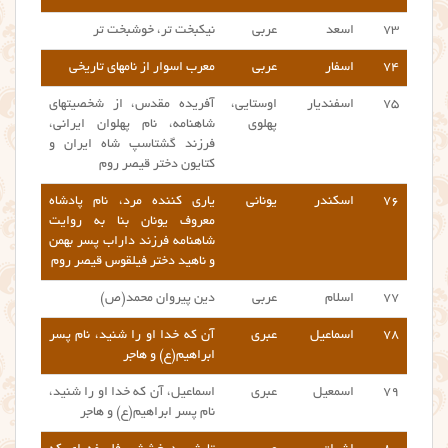
۷۳
اسعد
عربی
نیکبخت تر، خوشبخت تر
۷۴
اسفار
عربی
معرب اسوار از نامهای تاریخی
۷۵
اسفندیار
اوستایی،
آفریده مقدس، از شخصیتهای
پهلوی
شاهنامه، نام پهلوان ایرانی،
فرزند گشتاسپ شاه ایران و
کتایون دختر قیصر روم
۷۶
اسکندر
یونانی
یاری کننده مرد، نام پادشاه
معروف یونان بنا به روایت
شاهنامه فرزند داراب پسر بهمن
و ناهید دختر فیلقوس قیصر روم
۷۷
اسلام
عربی
دین پیروان محمد(ص)
۷۸
اسماعیل
عبری
آن که خدا او را شنید، نام پسر
ابراهیم(ع) و هاجر
۷۹
اسمعیل
عبری
اسماعیل، آن که خدا او را شنید،
نام پسر ابراهیم(ع) و هاجر