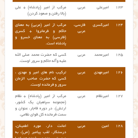
۱۲۳
امیرعلی
عربی
مرکب از امیر (پادشاه) + علی
(بالا رفتن و صعود کردن)
۱۲۴
امیرکسری
فارسی،
مرکب از امیر (عربی) به معنای
عربی
حاکم و فرمانروا + کسری
(فارسی) به معنای خسرو و
پادشاه است.
۱۲۵
امیرمحمد
عربی
کسی که حضرت محمد صلی الله
علیه وآله حاکم و سرور اوست.
۱۲۶
امیرمهدی
عربی
ترکیب نام های امیر و مهدی ،
کسی که حضرت صاحب الزمان
سرور و فرمانده اوست.
۱۲۷
امیرنظام
عربی
مرکب از امیر (پادشاه) + نظام
(مجموعه سپاهیان یک کشور،
ارتش)، در دوره قاجار، عنوان و
سمت فرمانده کل قوای نظامی.
۱۲۸
امین
عربی
امانت دار، مورد اطمینان،
درستکار، لقب پیامبر (ص)، به