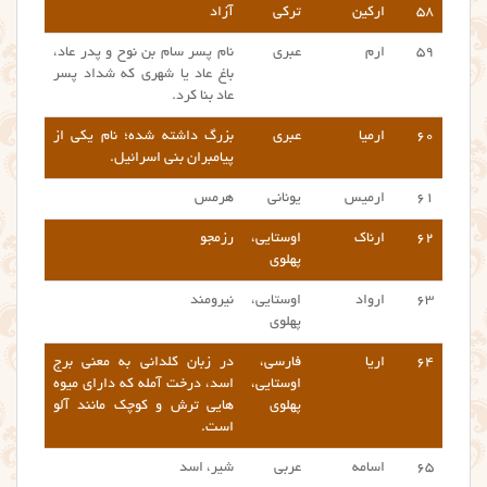
۵۸
ارکین
ترکی
آزاد
۵۹
ارم
عبری
نام پسر سام بن نوح و پدر عاد،
باغ عاد یا شهری که شداد پسر
عاد بنا کرد.
۶۰
ارمیا
عبری
بزرگ داشته شده؛ نام یکی از
پیامبران بنی اسرائیل.
۶۱
ارمیس
یونانی
هرمس
۶۲
ارناک
اوستایی،
رزمجو
پهلوی
۶۳
ارواد
اوستایی،
نیرومند
پهلوی
۶۴
اریا
فارسی،
در زبان کلدانی به معنی برج
اوستایی،
اسد، درخت آمله که دارای میوه
پهلوی
هایی ترش و کوچک مانند آلو
است.
۶۵
اسامه
عربی
شیر، اسد