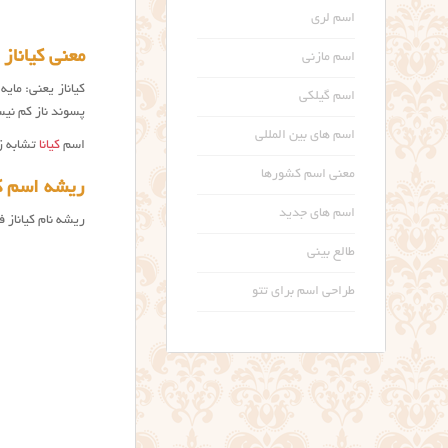
اسم لری
معنی کیاناز Kianaz name meaning
اسم مازنی
کیاناز یعنی: مای
اسم گیلکی
پسوند ناز کم نی
اسم های بین المللی
اسم
کیانا
تشابه زی
معنی اسم کشورها
ریشه اسم کی
اسم های جدید
ریشه نام کیاناز 
طالع بینی
طراحی اسم برای تتو