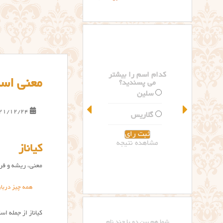
کدام اسم را بیشتر
معنی اسم
می پسندید؟
سلین
21/12/24
گلاریس
مشاهده نتیجه
کیاناز
معنی، ریشه و فرا
همه چیز دربار
کیاناز از جمله ا
شما هم بین دو یا چند نام