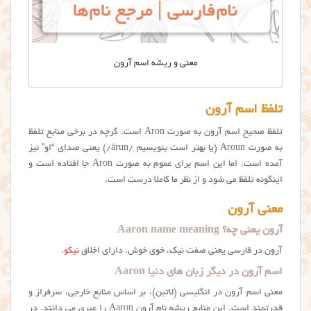
معنی و ریشه اسم آرون
تلفظ اسم آرون
تلفظ صحیح اسم آرون به صورت Aron است. گرچه در برخی منابع تلفظ
به صورت Aroun (یا بهتر است بنویسیم
/ārun/)
یعنی صدای “او” نیز
آمده است. اما این اسم برای عموم به صورت Aron جا افتاده است و
اینگونه تلفظ می شود و از نظر ما کاملا درست است.
معنی آرون
آرون یعنی چه؟ Aaron name meaning
آرون در فارسی یعنی صفت نیک، خوی خوش. دارای اخلاق
نیکو
.
اسم آرون در دیگر زبان های دنیا Aaron
معنی اسم آرون در انگلیسی (لاتین)، بر اساس منابع خارجی، سرفراز و
قدرتمند است. این منابع ریشه نام آرون Aaron را عبری می دانند. در