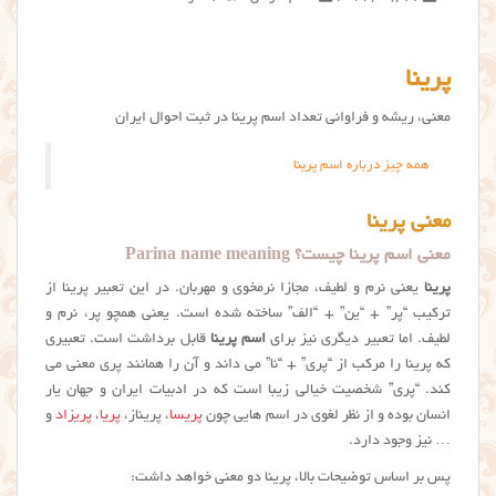
پرینا
معنی، ریشه و فراوانی تعداد اسم پرینا در ثبت احوال ایران
همه چیز درباره اسم پرینا
معنی پرینا
معنی اسم پرینا چیست؟ Parina name meaning
پرینا
یعنی نرم و لطیف، مجازا نرمخوی و مهربان. در این تعبیر پرینا از
ترکیب “پر” + “ین” + “الف” ساخته شده است. یعنی همچو پر، نرم و
لطیف. اما تعبیر دیگری نیز برای
اسم پرینا
قابل برداشت است. تعبیری
که پرينا را مرکب از “پری” + “نا” می داند و آن را همانند پری معنی می
کند. “پری” شخصیت خیالی زیبا است که در ادبیات ایران و جهان یار
انسان بوده و از نظر لغوی در اسم هایی چون
پریسا
، پریناز،
پریا
،
پریزاد
و
… نیز وجود دارد.
پس بر اساس توضیحات بالا، پرینا دو معنی خواهد داشت: