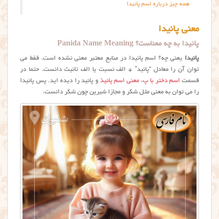
همه چیز درباره اسم پانیدا
معنی پانیدا
پانیدا به چه معناست؟ Panida Name Meaning
پانیدا
یعنی چه؟ اسم پانيدا در منابع معتبر معنی نشده است. فقط می
توان آن را معادل “پانید” + الف نسبت یا الف تانیث دانست. حتما در
قسمت
اسم دختر با پ
،
معنی اسم پانیذ
و پانید را دیده اید. پس پانیدا
را می توان به معنی مثل شکر و مجازا شیرین چون شکر دانست.