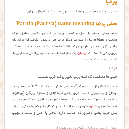
پرنیا
معنی، ریشه و فراوانی (تعداد) اسم پرنیا در ثبت احوال ایران
معنی پرنیا Parnia (Parnya) name meaning
پرنیا یعنی: دختر با اصل و نسب. پرنیا بر اساس منابعی معادل فرنیا
هست و بعضا فرنیا را صورت دیگر پرنیا می دانند. اتفاقی که برای نام
هایی مثل پردیس و فردوس نیز افتاده است. منابعی دیگر پرنیا را معادل
پرنیان می دانند. اما
پرنیان
یک نام جدا هست تشابه زیادش با نام پرنیا،
نباید سبب اشتباه شود.
فرنیا
خیلی ها معتقدند که اسم پرنیا تغییر یافته فرنیا هست.
فرنیا متشکل از دو واژه “فر” به معنی شکوه و عظمت + “نیا” به معنی جد،
نیاکان و پیشینیان است. فرنیا یعنی مایه جلال و شکوه بزرگان (نیاکان).
علاوه بر این فرنیا به عقیده برخی مخفف “فروهر نیاکان” است. فروهر در
لغت به معنای
نیکو
، نگهبان و محافظ است و نیاکان هم که به معنی اجداد.
پس فرنیا یعنی دختری که اصالت دارد. دختر با اصل و نسب و نجیب
زاده.
معنی اسم پرنیا در لغت نامه دهخدا