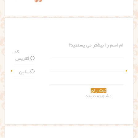
کدام اسم را بیشتر می پسندید؟
گلاریس
سلین
مشاهده نتیجه