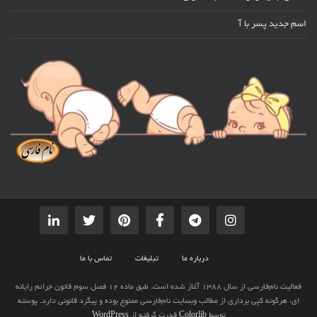
اسم جدید پسر با آ
درباره ما
تبلیغات
تماس با ما
فعالیت نام‌فارسی از سال 1388 آغاز شده است. طبق ماده 12 فصل سوم قانون جرائم رایانه
ای، هرگونه کپی برداری از مطالب وبسایت نام‌فارسی ممنوع بوده و پیگرد قانونی دارد. پوسته
توسط
Colorlib
قدرت گرفته از
WordPress