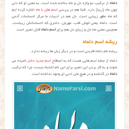
دلماه
از ترکیب دو واژه دل و ماه ساخته شده است. به معنی او که دلی
چون ماه (زیبا) دارد. قبلا هم در بررسی
اسم های با ماه
اشاره کرده ایم
که ماه مظهر زیبایی است. دل هم در ادبیات ما مرکز احساسات آدمی
است. دلماه یعنی خوش قلب، مهربان، دختری که احساساتش زیباست.
همچنین معنی ماه دل و زیبای دل هم برای
اسم دلماه
قابل تعبیر است.
ریشه اسم دلماه
ریشه نام دلماه فارسی است و در دیگر زبان ها ریشه ندارد.
دلماه از جمله اسم هایی هست که به اصطلاح
اسم جدید دختر
نامیده می
شوند و به کار بردن این تعبیر برای این نام اشتباه نیست، چرا که ترکیب
دلماه
در گذشته و در هیچ متن ادبی ای وجود نداشته است.