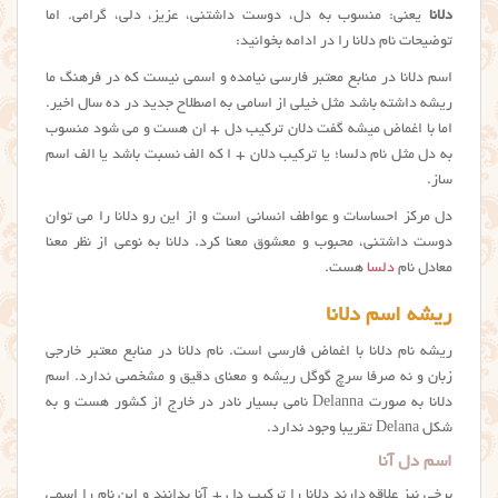
دلانا
یعنی: منسوب به دل، دوست داشتنی، عزیز، دلی، گرامی. اما
توضیحات نام دلانا را در ادامه بخوانید:
اسم دلانا در منابع معتبر فارسی نیامده و اسمی نیست که در فرهنگ ما
ریشه داشته باشد مثل خیلی از اسامی به اصطلاح جدید در ده سال اخیر.
اما با اغماض میشه گفت دلان ترکیب دل + ان هست و می شود منسوب
به دل مثل نام دلسا؛ یا ترکیب دلان + ا که الف نسبت باشد یا الف اسم
ساز.
دل مرکز احساسات و عواطف انسانی است و از این رو دلانا را می توان
دوست داشتنی، محبوب و معشوق معنا کرد. دلانا به نوعی از نظر معنا
معادل نام
دلسا
هست.
ریشه اسم دلانا
ریشه نام دلانا با اغماض فارسی است. نام دلانا در منابع معتبر خارجی
زبان و نه صرفا سرچ گوگل ریشه و معنای دقیق و مشخصی ندارد. اسم
دلانا به صورت Delanna نامی بسیار نادر در خارج از کشور هست و به
شکل Delana تقریبا وجود ندارد.
اسم دل آنا
برخی نیز علاقه دارند دلانا را ترکیب دل + آنا بدانند و این نام را اسمی