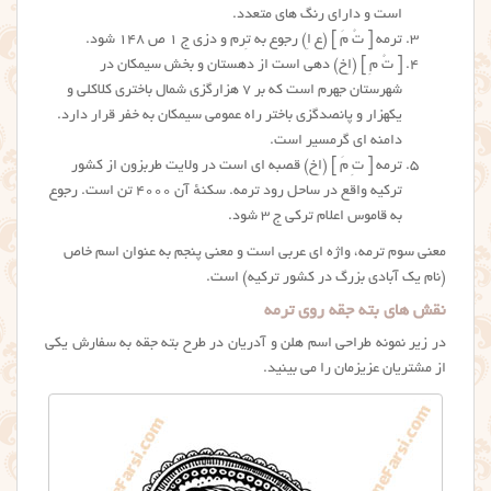
است و دارای رنگ های متعدد.
ترمه [ تُ مَ ] (ع اِ) رجوع به تِرم و دزی ج ۱ ص ۱۴۸ شود.
[ تُ مِ ] (اِخ) دهی است از دهستان و بخش سیمکان در
شهرستان جهرم است که بر ۷ هزارگزی شمال باختری کلاکلی و
یکهزار و پانصدگزی باختر راه عمومی سیمکان به خفر قرار دارد.
دامنه ای گرمسیر است.
ترمه [ تِ مَ ] (اِخ) قصبه ای است در ولایت طربزون از کشور
ترکیه واقع در ساحل رود ترمه. سکنهٔ آن ۴۰۰۰ تن است. رجوع
به قاموس اعلام ترکی ج ۳ شود.
معنی سوم ترمه، واژه ای عربی است و معنی پنجم به عنوان اسم خاص
(نام یک
آبادی بزرگ در کشور ترکیه)
است.
نقش های بته جقه روی ترمه
در زیر نمونه طراحی اسم هلن و آدریان در طرح بته جقه به سفارش یکی
از مشتریان عزیزمان را می بینید.