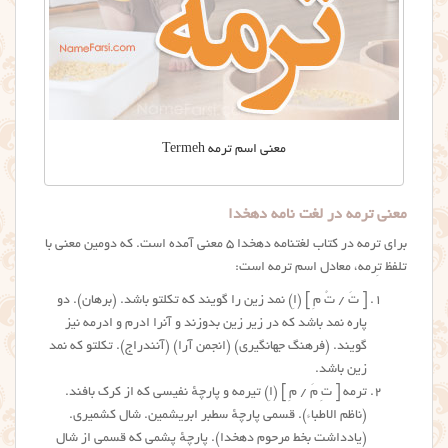
معنی اسم ترمه Termeh
معنی ترمه در لغت نامه دهخدا
برای ترمه در کتاب لغتنامه دهخدا ۵ معنی آمده است. که دومین معنی با
تلفظ تِرمه، معادل اسم ترمه است:
[ تَ / تُ مِ ] (اِ) نمد زین را گویند که تکلتو باشد. (برهان). دو
پاره نمد باشد که در زیر زین بدوزند و آنرا ادرم و ادرمه نیز
گویند. (فرهنگ جهانگیری) (انجمن آرا) (آنندراج). تکلتو که نمد
زین باشد.
ترمه [ تِ مَ / مِ ] (اِ) تیرمه و پارچهٔ نفیسی که از کرک بافند.
(ناظم الاطباء). قسمی پارچهٔ سطبر ابریشمین. شال کشمیری.
(یادداشت بخط مرحوم دهخدا). پارچهٔ پشمی که قسمی از شال