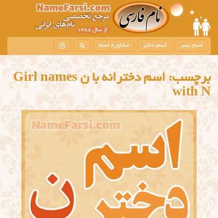
اسم پسر
اسم دختر
مشاوره اسم
برچسب:
اسم دخترانه با ن Girl names
with N