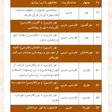
۴۶
نوبهار
سنسکریت
معشوق یا زن زیبارو.
روشنایی، فروغ، از نامهای خداوند،
۴۷
نور
عربی
نام سوره ای در قرآن کریم.
نور (عربی) + آفرین (فارسی)
۴۸
نورآفرین
فارسی، عربی
آفریننده نور و روشنایی.
نور (عربی) + ا (فارسی)، مؤنث انور
۴۹
نورا
فارسی، عربی
درخشان، تابان.
نور (عربی) + افشان (فارسی) آنچه
۵۰
نورافشان
فارسی، عربی
از خود نور و روشنایی منتشر می کند،
نورپاش
اسم دختر ایرانی
نور (عربی) + ان (فارسی) مرکب از
۵۱
نوران
فارسی، عربی
نور (روشنایی) + ان (پسوند اتصاف)،
نام روستایی در نزدیکی اردبیل.
نور (عربی) + ی (فارسی) منسوب به
۵۲
نوری
فارسی، عربی
نور
نور (عربی) + ین (فارسی) نورانی،
۵۳
نورین
فارسی، عربی
نوری
۵۴
نوریه
عربی
منسوب به نور، درخشان