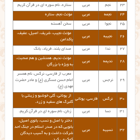
۲۳
نجم
عربی
ستاره، نام سوره ای در قرآن کریم
۲۴
نجمه
عربی
مؤنث نجم، ستاره
۲۵
نجوا
عربی
سخن آهسته
مؤنث نجیب، شریف، اصیل، عفیف،
۲۶
نجیبه
عربی
پاکدامن
۲۷
ندا
عربی
صدای بلند، فریاد، بانگ
مؤنث ندیم، همنشین و هم صحبت،
۲۸
ندیمه
عربی
به ویژه با بزرگان
معرب از فارسی، نرگس، نام همسر
۲۹
نرجس
عربی
امام حسن عسگری (ع) و مادر حضرت
مهدی (ع).
از یونانی، گلی خوشبو و زینتی با
۳۰
نرگس
فارسی، یونانی
گلبرگ های سفید و زرد.
۳۱
نسا
عربی
زنان، نام سوره ای در قرآن کریم.
دختر با اصل و نسب، بانوی اصیل،
بانویی که در صدر اسلام در جنگ احد
۳۲
نسیبه
عربی
شرکت داشت و به آسیب دیدگان
کمک می کرد.