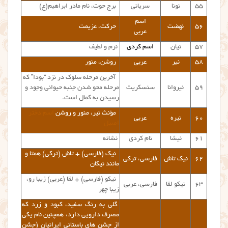
۵۵
نونا
سریانی
برج حوت، نام مادر ابراهیم(ع)
اسم
۵۶
نهضت
حرکت، عزیمت
عربی
۵۷
نیان
اسم کردی
نرم و لطیف
۵۸
نیر
عربی
روشن، منور
آخرین مرحله سلوک در نزد “بودا” که
۵۹
نیروانا
سنسکریت
مرحله محو شدن جنبه حیوانی وجود و
رسیدن به کمال است.
مؤنث نیر، منور و روشن
اسم دختر
۶۰
نیره
عربی
اصیل
۶۱
نیشا
نام کردی
نشانه
نیک (فارسی) + تاش (ترکی) همتا و
۶۲
نیک تاش
فارسی، ترکی
مانند نیکان
نیکو (فارسی) + لقا (عربی) زیبا رو،
۶۳
نیکو لقا
فارسی، عربی
زیبا چهر
گلی به رنگ سفید، کبود و زرد که
مصرف دارویی دارد، همچنین نام یکی
از جشن های باستانی ایرانیان (جشن