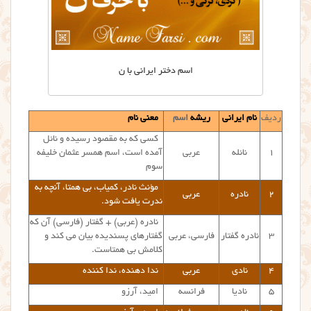
اسم دختر ایرانی با ن
ردیف
نام ایرانی
ریشه
اسم
معنی نام
کسی که به مقصود رسیده و نائل
۱
نائله
عربی
آمده است، اسم همسر عثمان خلیفه
سوم
مؤنث نادر، کمیاب، بی همتا، آنچه به
۲
نادره
عربی
ندرت یافت شود.
نادره (عربی) + گفتار (فارسی) آن که
۳
نادره گفتار
فارسی، عربی
گفتارهای پسندیده بیان می کند و
کلامش بی همتاست.
۴
نادی
عربی
ندا دهنده، ندا کننده
۵
نادیا
فرانسه
امید، آرزو