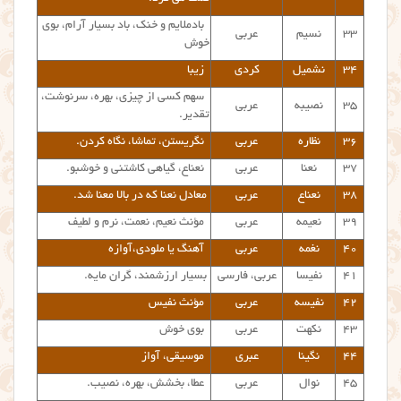
بادملایم و خنک، باد بسیار آرام، بوی
۳۳
نسیم
عربی
خوش
۳۴
نشمیل
کردی
زیبا
سهم کسی از چیزی، بهره، سرنوشت،
۳۵
نصیبه
عربی
تقدیر.
۳۶
نظاره
عربی
نگریستن، تماشا، نگاه کردن.
۳۷
نعنا
عربی
نعناع، گیاهی کاشتنی و خوشبو.
۳۸
نعناع
عربی
معادل نعنا که در بالا معنا شد.
۳۹
نعیمه
عربی
مؤنث نعیم، نعمت، نرم و لطیف
۴۰
نغمه
عربی
آهنگ یا ملودی،آوازه
۴۱
نفیسا
عربی، فارسی
بسیار ارزشمند، گران مایه.
۴۲
نفیسه
عربی
مؤنث نفیس
۴۳
نکهت
عربی
بوی خوش
۴۴
نگینا
عبری
موسیقی، آواز
۴۵
نوال
عربی
عطا، بخشش، بهره، نصیب.