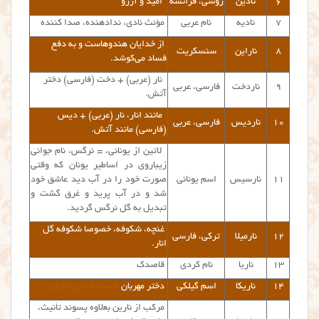
۶
نادین
روسی، فرانسه
امید و آرزو
۷
نادیه
نام عربی
مؤنث نادی، ندادهنده، صدا کننده
از خدایان هندوهاست و به دفع
۸
ناراین
سنسکریت
فساد می‌کوشد.
نار (عربی) + دخت (فارسی) دختر
۹
ناردخت
فارسی، عربی
آتش.
مانند انار، نار (عربی) + دیس
۱۰
ناردیس
فارسی، عربی
(فارسی) مانند آتش.
لاتین از یونانی، = نرگس، نام جوانی
زیباروی در اساطیر یونان که وقتی
۱۱
نارسیس
اسم یونانی
صورت خود را در آب دید عاشق خود
شد و در آب پرید و غرق گشت و
تبدیل به گل نرگس گردید.
غنچه، شکوفه، خصوصا شکوفه گل
۱۲
نارمیلا
ترکی، فارسی
انار.
۱۳
ناریا
نام کردی
قاصدک
۱۴
ناریکا
اسم گیلکی
دختر مهربان
لیست اسامی ایرانی
مرکب از نارین بعلاوه پسوند تأنیث،