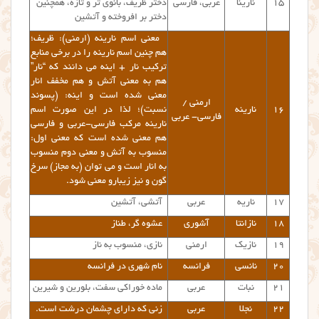
۱۵
نارینا
عربی، فارسی
دختر ظریف، بانوی تر و تازه، همچنین
دختر بر افروخته و آتشین
معنی اسم نارینه (ارمنی): ظریف؛
هم چنین اسم نارینه را در برخی منابع
ترکیب نار + اینه می دانند که “نار”
هم به معنی آتش و هم مخفف انار
معنی شده است و اینه: (پسوند
ارمنی /
۱۶
نارینه
نسبت)؛ لذا در این صورت اسم
فارسی- عربی
نارینه مرکب فارسی-عربی و فارسی
هم معنی شده است که معنی اول:
منسوب به آتش و معنی دوم منسوب
به انار است و می توان (به مجاز) سرخ
گون و نیز زیبارو معنی شود.
۱۷
ناریه
عربی
آتشی، آتشین
۱۸
نازانتا
آشوری
عشوه گر، طناز
۱۹
نازیک
ارمنی
نازی، منسوب به ناز
۲۰
نانسی
فرانسه
نام شهری در فرانسه
۲۱
نبات
عربی
ماده خوراکی سفت، بلورین و شیرین
۲۲
نجلا
عربی
زنی که دارای چشمان درشت است.