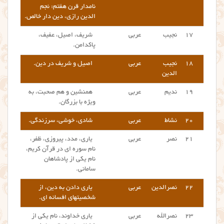
نامدار قرن هفتم: نجم
الدین رازی، دین دار خالص.
۱۷
نجیب
عربی
شریف، اصیل، عفیف،
پاکدامن.
۱۸
نجیب
عربی
اصیل و شریف در دین.
الدین
۱۹
ندیم
عربی
همنشین و هم صحبت، به
ویژه با بزرگان.
۲۰
نشاط
عربی
شادی، خوشی، سرزندگی.
۲۱
نصر
عربی
یاری، مدد، پیروزی، ظفر،
نام سوره ای در قرآن کریم،
نام یکی از پادشاهان
سامانی.
۲۲
نصرالدین
عربی
یاری دادن به دین، از
شخصیتهای افسانه ای.
۲۳
نصرالله
عربی
یاری خداوند، نام یکی از