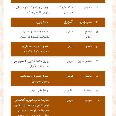
۳
نادین
سنسکریت،
پویا و پرتحرک، در جریان،
فارسی
جاری، الهه رودخانه.
۴
نادینوس
آشوری
شاه بابل.
۵
ناصح
عربی
پنددهنده در دین،
الدین
نصیحت کننده در دین.
۶
ناصر
عربی
نصرت دهنده، یاری
دهنده، کمک کننده.
۷
ناصرالدین
عربی
یاری کننده دین،
اسم پسر
محمد شاه قاجار.
۸
ناضر
عربی
شاد، مسرور، شاداب،
بسیار سرسبز.
۹
ناهیرا
آشوری
روشنایی، نور.
۱۰
نایب
عربی
نماینده، جانشین، آنکه در
غیاب کسی عهده دار مقام و
مسئولیت اوست، عنوان
دولتی و دیوانی در دوره