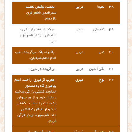
۳۸
نعیما
عربی
نعمت، تخلص نعمت
سمرقندی شاعر قرن
یازدهم.
۳۹
نقدعلی
عربی
مرکب از نقد (ارزیابی و
سنجش سره از ناسره) +
علی.
۴۰
نقی
عربی
پاکیزه، پاک، برگزیده، لقب
امام دهم شیعیان.
۴۱
نقی الدین
عربی
برگزیده در دین.
۴۲
نوح
عبری
معرب از عبری، راحت، اسم
پیامبری که به دستور
خداوند کشتی بزرگی ساخت
و یاران خود و از هر حیوان
یک جفت را سوار بر کشتی
کرد و از طوفان نجاتشان
داد، نام سوره ای در قرآن
کریم.