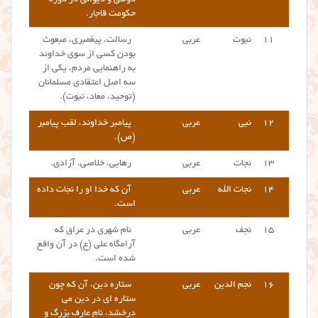
حکومت قاجار.
۱۱
نبوت
عربی
رسالت، پیغمبری، مبعوث
بودن کسی از سوی خداوند
به راهنمایی مردم، یکی از
سه اصل اعتقادی مسلمانان
(توحید، معاد، نبوت).
۱۲
نبی
عربی
پیامبر خداوند، لقب پیامبر
(ص).
۱۳
نجات
عربی
رهایی، خلاصی، آزادی.
۱۴
نجات الله
عربی
آن که خدا او را نجات داده
است.
۱۵
نجف
عربی
نام شهری در عراق که
آرامگاه علی (ع) در آن واقع
شده است.
۱۶
نجم الدین
عربی
ستاره دین، آن که چون
ستاره ای در دین می
درخشد، نام عارف بزرگ و