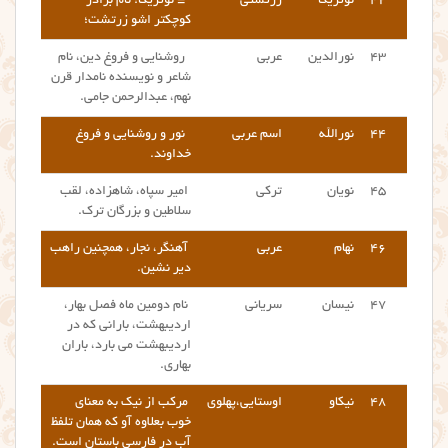
۴۲
نوتریگا
زرتشتی
= نوتریکا؛
نام برادر
کوچکتر اشو زرتشت
؛
۴۳
نورالدین
عربی
روشنایی و فروغ دین، نام
شاعر و نویسنده نامدار قرن
نهم، عبدالرحمن جامی.
۴۴
نورالله
اسم عربی
نور و روشنایی و فروغ
خداوند.
۴۵
نویان
ترکی
امیر سپاه، شاهزاده، لقب
سلاطین و بزرگان ترک.
۴۶
نهام
عربی
آهنگر، نجار، همچنین راهب
دیر نشین.
۴۷
نیسان
سریانی
نام دومین ماه فصل بهار،
اردیبهشت، بارانی که در
اردیبهشت می بارد، باران
بهاری.
۴۸
نیکاو
اوستایی،پهلوی
مرکب از نیک به معنای
خوب بعلاوه آو که همان تلفظ
آب در فارسی باستان است.