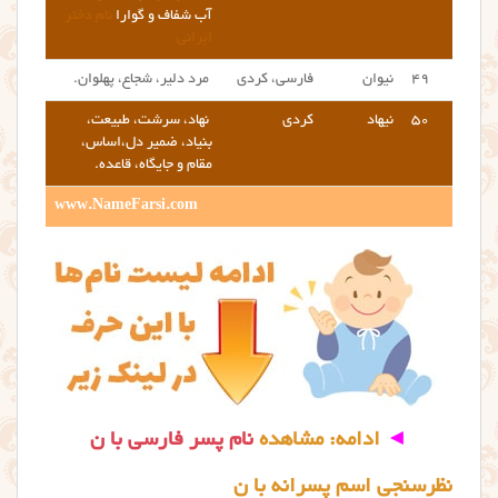
آب شفاف و گوارا
نام دختر
ایرانی
۴۹
نیوان
فارسی، کردی
مرد دلیر، شجاع، پهلوان.
۵۰
نیهاد
کردی
نهاد، سرشت، طبیعت،
بنیاد، ضمیر دل،اساس،
مقام و جایگاه، قاعده.
www.NameFarsi.com
◄
ادامه: مشاهده
نام پسر فارسی با ن
نظرسنجی اسم پسرانه با ن