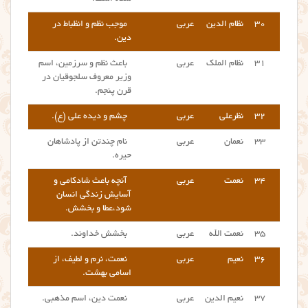
۳۰
نظام الدین
عربی
موجب نظم و انظباط در
دین.
۳۱
نظام الملک
عربی
باعث نظم و سرزمین، اسم
وزیر معروف سلجوقیان در
قرن پنجم.
۳۲
نظرعلی
عربی
چشم و دیده علی (ع).
۳۳
نعمان
عربی
نام چندتن از پادشاهان
حیره.
۳۴
نعمت
عربی
آنچه باعث شادکامی و
آسایش زندگی انسان
شود،عطا و بخشش.
۳۵
نعمت الله
عربی
بخشش خداوند.
۳۶
نعیم
عربی
نعمت، نرم و لطیف، از
اسامی بهشت.
۳۷
نعیم الدین
عربی
نعمت دین، اسم مذهبی.