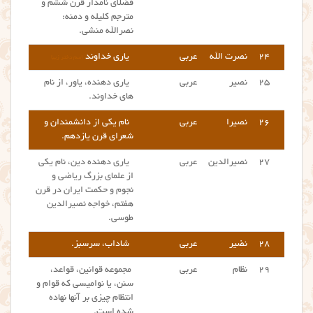
فضلای نامدار قرن ششم و
مترجم کلیله و دمنه:
نصرالله منشی.
۲۴
نصرت الله
عربی
یاری خداوند
اسم دختر زیبا
۲۵
نصیر
عربی
یاری دهنده، یاور، از نام
های خداوند.
۲۶
نصیرا
عربی
نام یکی از دانشمندان و
شعرای قرن یازدهم.
۲۷
نصیرالدین
عربی
یاری دهنده دین، نام یکی
از علمای بزرگ ریاضی و
نجوم و حکمت ایران در قرن
هفتم، خواجه نصیرالدین
طوسی.
۲۸
نضیر
عربی
شاداب، سرسبز.
۲۹
نظام
عربی
مجموعه قوانین، قواعد،
سنن، یا نوامیسی که قوام و
انتظام چیزی بر آنها نهاده
شده است.