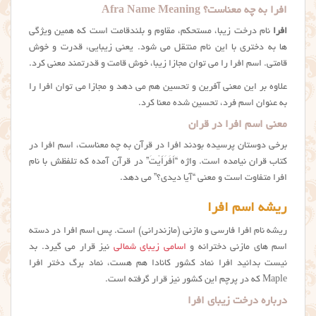
افرا به چه معناست؟ Afra Name Meaning
افرا
نام درخت زیبا، مستحکم، مقاوم و بلندقامت است که همین ویژگی
ها به دختری با این نام منتقل می شود. یعنی زیبایی، قدرت و خوش
قامتی. اسم افرا را می توان مجازا زیبا، خوش قامت و قدرتمند معنی کرد.
علاوه بر این معنی آفرین و تحسین هم می دهد و مجازا می توان افرا را
به عنوان اسم فرد، تحسین شده معنا کرد.
معنی اسم افرا در قران
برخی دوستان پرسیده بودند افرا در قرآن به چه معناست، اسم افرا در
کتاب قران نیامده است. واژه “أَفَرَأَيْتَ” در قرآن آمده که تلفظش با نام
افرا متفاوت است و معنی “آیا دیدی؟” می دهد.
ریشه اسم افرا
ریشه نام افرا فارسی و مازنی (مازندرانی) است. پس اسم افرا در دسته
اسم های مازنی دخترانه و
اسامی زیبای شمالی
نیز قرار می گیرد. بد
نیست بدانید افرا نماد کشور کانادا هم هست، نماد برگ دختر افرا
Maple که در پرچم این کشور نیز قرار گرفته است.
درباره درخت زیبای افرا