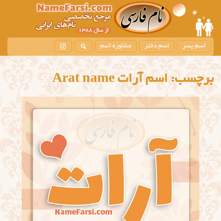
اسم پسر
اسم دختر
مشاوره اسم
برچسب:
اسم آرات Arat name