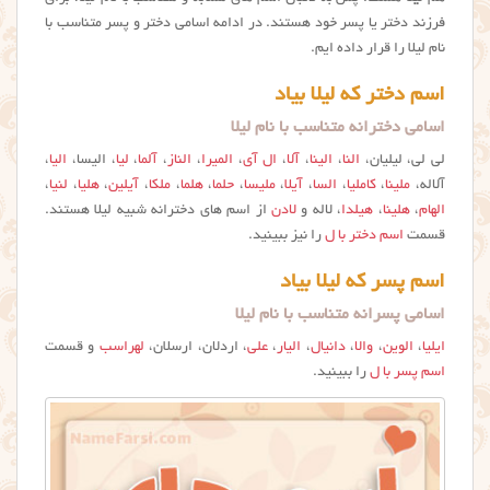
فرزند دختر یا پسر خود هستند. در ادامه اسامی دختر و پسر متناسب با
نام لیلا را قرار داده ایم.
اسم دختر که لیلا بیاد
اسامی دخترانه متناسب با نام لیلا
لی لی، لیلیان،
النا
،
الینا
،
آلا
،
ال آی
،
المیرا
،
الناز
،
آلما
،
لیا
، الیسا،
الیا
،
آلاله،
ملینا
،
کاملیا
،
السا
،
آیلا
،
ملیسا
،
حلما
،
هلما
،
ملکا
،
آیلین
،
هلیا
،
لنیا
،
الهام
،
هلینا
،
هیلدا
، لاله و
لادن
از اسم های دخترانه شبیه لیلا هستند.
قسمت
اسم دختر با ل
را نیز ببینید.
اسم پسر که لیلا بیاد
اسامی پسرانه متناسب با نام لیلا
ایلیا
،
الوین
،
والا
،
دانیال
،
الیار
،
علی
، اردلان، ارسلان،
لهراسب
و قسمت
اسم پسر با ل
را ببینید.