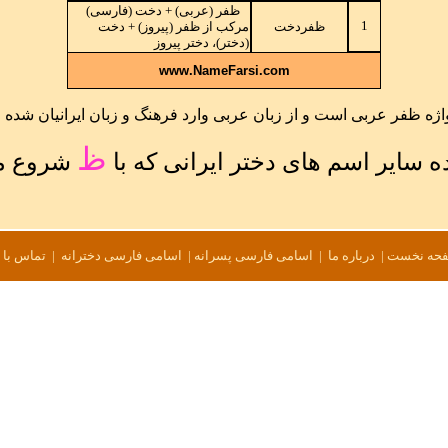
ظفر (عربی) + دخت (فارسی)
1
ظفردخت
مرکب از ظفر (پیروز) + دخت
(دختر)، دختر پیروز
www.NameFarsi.com
واژه ظفر عربی است و از زبان عربی وارد فرهنگ و زبان ایرانیان شده
ظ
ه سایر
اسم های دختر ایرانی که با
شروع م
حه نخست
|
درباره ما
|
اسامی فارسی پسرانه
|
اسامی فارسی دخترانه
|
تماس با 